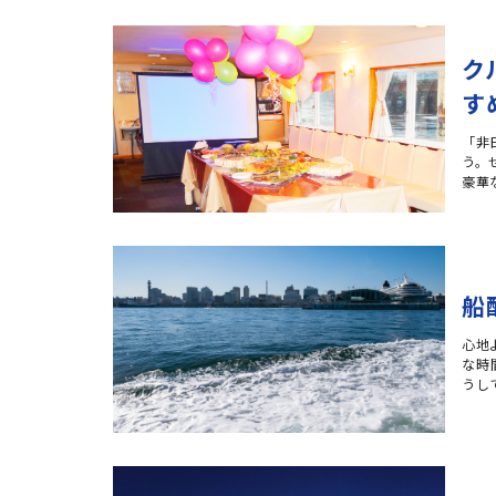
ク
す
「非
う。
豪華
船
心地
な時
うし