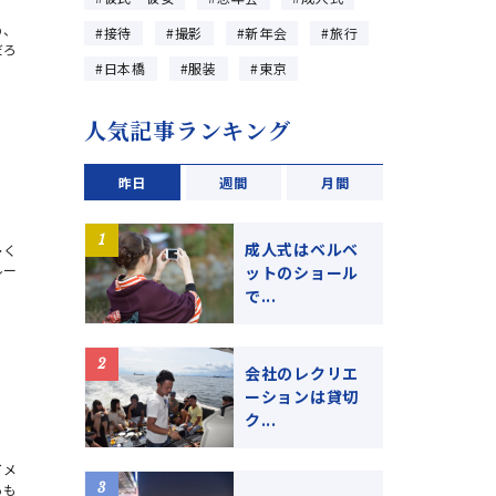
め、
接待
撮影
新年会
旅行
だろ
日本橋
服装
東京
人気記事ランキング
昨日
週間
月間
成人式はベルベ
多く
ルー
ットのショール
で...
会社のレクリエ
ーションは貸切
ク...
イメ
るも