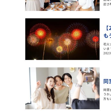
出さ
【
も
花火
いま
20
同
同窓
うか
方も