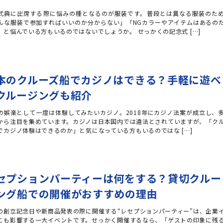
式典に出席する際に悩みの種となるのが服装です。普段とは異なる服装のた
んな服装で参加すればいいのか分からない」「NGカラーやアイテムはあるの
」と悩んでいる方もいるのではないでしょうか。 せっかくの記念式 […]
本のクルーズ船でカジノはできる？手軽に遊べ
クルージングも紹介
の娯楽として一度は体験してみたいカジノ。2018年にカジノ法案が成立し、
から注目を集めています。カジノは日本国内では違法とされていますが、「ク
でカジノ体験はできるのか」と気になっている方もいるのではな […]
セプションパーティーは何をする？貸切クルー
ング船での開催がおすすめの理由
の創立記念日や新商品発表の際に開催する“レセプションパーティー”は、企業
にも影響する一大イベントです。せっかく開催するなら、「ゲストの印象に残