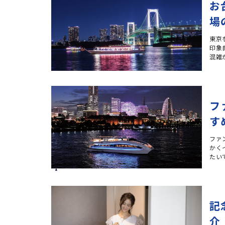
お
場
東京
印象
混雑
フ
す
ファ
かく
たい
記
介