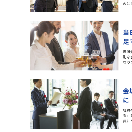
のに
当
足
祝勝
別な
なり
会
に
社員
る」
員に