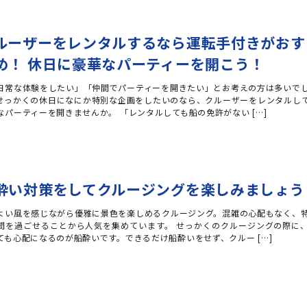
ルーザーをレンタルするなら運転手付きがおす
め！ 休日に豪華なパーティーを開こう！
日常な体験をしたい」「仲間でパーティーを開きたい」とお考えの方は多いで
せっかくの休日になにか特別な企画をしたいのなら、クルーザーをレンタルし
なパーティーを開きませんか。 「レンタルしても船の免許がない […]
酔い対策をしてクルージングを楽しみましょう
よい風を感じながら優雅に景色を楽しめるクルージング。混雑の心配もなく、
間を過ごせることから人気を集めています。 せっかくのクルージングの際に
ても心配になるのが船酔いです。できるだけ船酔いをせず、クルー […]