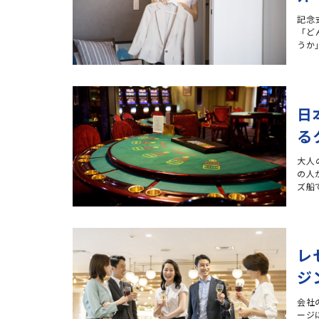
記念
「ど
うか
日
る
大人
の人
ズ船
レ
ジ
会社
ージ