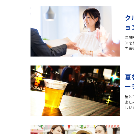
ク
ョ
年度
ンを
内表
夏
ー
屋外
楽し
しい