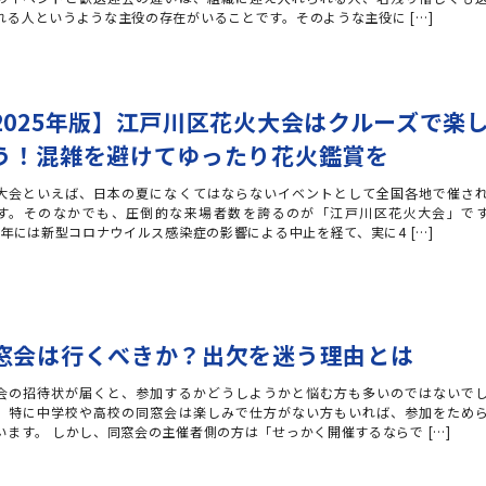
れる人というような主役の存在がいることです。そのような主役に […]
2025年版】江戸川区花火大会はクルーズで楽
う！混雑を避けてゆったり花火鑑賞を
大会といえば、日本の夏になくてはならないイベントとして全国各地で催さ
す。そのなかでも、圧倒的な来場者数を誇るのが「江戸川区花火大会」で
23年には新型コロナウイルス感染症の影響による中止を経て、実に4 […]
窓会は行くべきか？出欠を迷う理由とは
会の招待状が届くと、参加するかどうしようかと悩む方も多いのではないで
。特に中学校や高校の同窓会は楽しみで仕方がない方もいれば、参加をため
います。 しかし、同窓会の主催者側の方は「せっかく開催するならで […]