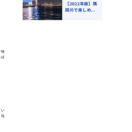
【2022年版】隅
田川で楽しめ...
で特
れば
てい
、社