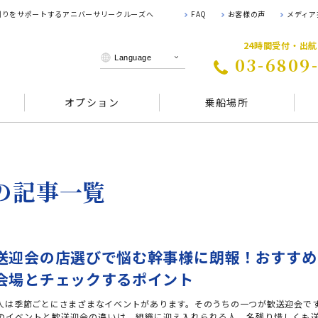
 創りをサポートするアニバーサリークルーズへ
FAQ
お客様の声
メディア
24時間受付・出
03-6809
オプション
乗船場所
 の記事一覧
送迎会の店選びで悩む幹事様に朗報！おすすめ
会場とチェックするポイント
人は季節ごとにさまざまなイベントがあります。そのうちの一つが歓送迎会で
のイベントと歓送迎会の違いは、組織に迎え入れられる人、名残り惜しくも