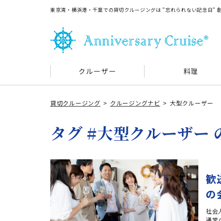
東京湾・横浜港・千葉での貸切クルージングは ”忘れられない記念日”
クルーザー
料理
貸切クルージング
クルージングナビ
大型クルーザー
タグ #大型クルーザー
歓
の
社会
通常