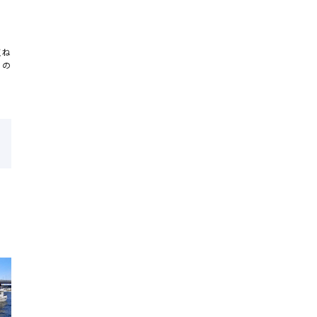
玉ね
うの