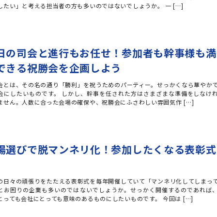
したい」と考える担当者の方も多いのではないでしょうか。 一 […]
日の司会と進行もお任せ！参加者も幹事様も満
できる祝勝会を企画しよう
会とは、その名の通り「勝利」を祝うためのパーティー。せっかくなら華やか
会にしたいものです。 しかし、幹事を任された方はさまざまな準備をしなけ
ません。人数に合った会場の確保や、祝勝会にふさわしい雰囲気作 […]
場選びで脱マンネリ化！参加したくなる表彰式
の日々の頑張りをたたえる表彰式を毎年開催していて「マンネリ化してしまっ
とお困りの企業も多いのではないでしょうか。せっかく開催するのであれば
とっても会社にとっても意味のあるものにしたいものです。 今回は […]