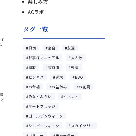
楽しみ方
ACラボ
タグ一覧
しょ
て、
貸切
宴会
友達
幹事様マニュアル
大人数
家族
東京湾
夜景
ビジネス
週末
BBQ
お台場
お盆休み
お花見
特別
みなとみらい
イベント
、ど
ゲートブリッジ
ゴールデンウィーク
シルバーウィーク
スカイツリー
セミナー
チャーター