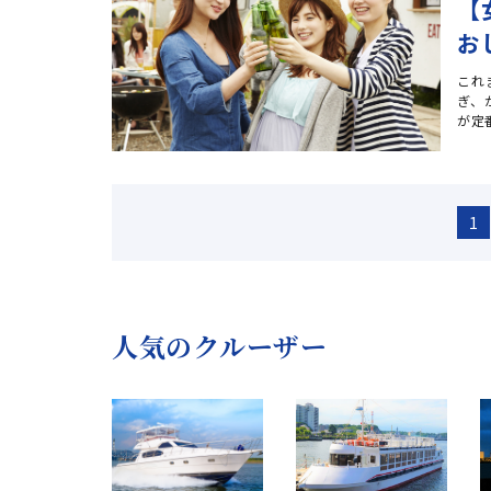
【
お
これ
ぎ、
が定
1
人気のクルーザー