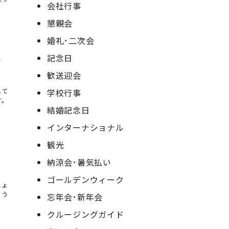
会社行事
懇親会
婚礼･二次会
し
記念日
歓送迎会
学校行事
れて
す。
結婚記念日
インターナショナル
観光
納涼会･暑気払い
ゴールデンウィーク
しょ
らう
忘年会･新年会
クルージングガイド