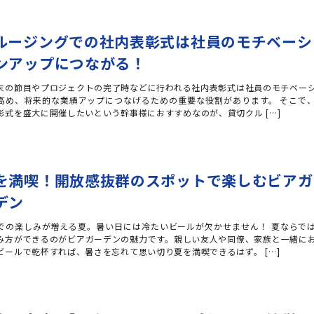
ルージングでの社内表彰式は社員のモチベーシ
ンアップにつながる！
末の節目やプロジェクトの完了時などに行われる社内表彰式は社員のモチベー
高め、将来的な業績アップにつなげるための重要な役割があります。 そこで
彰式を盛大に開催したいという幹事様におすすめなのが、貸切クル […]
を満喫！開放感抜群のスポットで楽しむビアガ
デン
での楽しみが増える夏。暑い日には冷たいビールが欠かせません！ 夏ならで
み方ができるのがビアガーデンの魅力です。親しい友人や同僚、家族と一緒に
ビールで乾杯すれば、暑さを忘れて思い切り夏を満喫できるはず。 […]