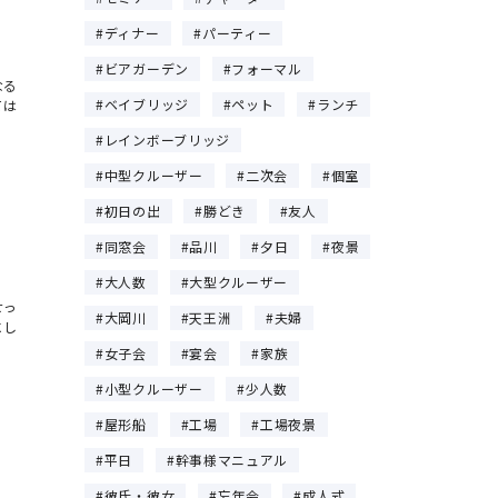
ディナー
パーティー
ビアガーデン
フォーマル
なる
ベイブリッジ
ペット
ランチ
ては
レインボーブリッジ
中型クルーザー
二次会
個室
初日の出
勝どき
友人
同窓会
品川
夕日
夜景
大人数
大型クルーザー
せっ
大岡川
天王洲
夫婦
にし
女子会
宴会
家族
小型クルーザー
少人数
屋形船
工場
工場夜景
平日
幹事様マニュアル
彼氏・彼女
忘年会
成人式