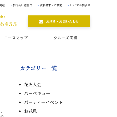
掲載
旅行会社様窓口
資料請求・ご質問
LINEでお問合せ
航中！
お見積・お問い合わせ
-6455
コースマップ
クルーズ実績
カテゴリー一覧
花火大会
バーベキュー
パーティーイベント
お花見
す。
送り