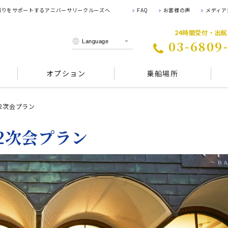
 創りをサポートするアニバーサリークルーズへ
FAQ
お客様の声
メディア
24時間受付・出
03-6809
オプション
乗船場所
の2次会プラン
の2次会プラン