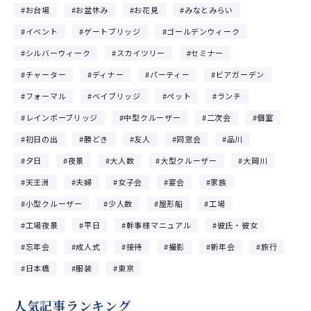
お台場
お盆休み
お花見
みなとみらい
イベント
ゲートブリッジ
ゴールデンウィーク
シルバーウィーク
スカイツリー
セミナー
チャーター
ディナー
パーティー
ビアガーデン
フォーマル
ベイブリッジ
ペット
ランチ
レインボーブリッジ
中型クルーザー
二次会
個室
初日の出
勝どき
友人
同窓会
品川
夕日
夜景
大人数
大型クルーザー
大岡川
天王洲
夫婦
女子会
宴会
家族
小型クルーザー
少人数
屋形船
工場
工場夜景
平日
幹事様マニュアル
彼氏・彼女
忘年会
成人式
接待
撮影
新年会
旅行
日本橋
服装
東京
人気記事ランキング