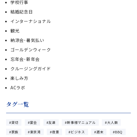
学校行事
結婚記念日
インターナショナル
観光
納涼会･暑気払い
ゴールデンウィーク
忘年会･新年会
クルージングガイド
楽しみ方
ACラボ
タグ一覧
貸切
宴会
友達
幹事様マニュアル
大人数
家族
東京湾
夜景
ビジネス
週末
BBQ