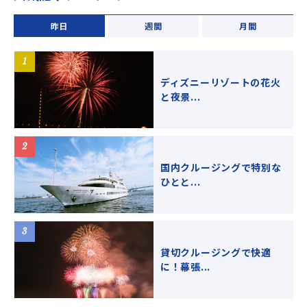
昨日
週間
月間
ディズニーリゾートの花火
と夜景...
国内クルージングで特別な
ひとと...
貸切クルージングで快適
に！幕張...