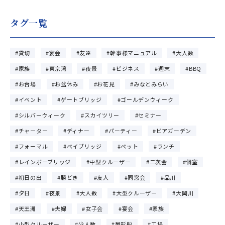
タグ一覧
貸切
宴会
友達
幹事様マニュアル
大人数
家族
東京湾
夜景
ビジネス
週末
BBQ
お台場
お盆休み
お花見
みなとみらい
イベント
ゲートブリッジ
ゴールデンウィーク
シルバーウィーク
スカイツリー
セミナー
チャーター
ディナー
パーティー
ビアガーデン
フォーマル
ベイブリッジ
ペット
ランチ
レインボーブリッジ
中型クルーザー
二次会
個室
初日の出
勝どき
友人
同窓会
品川
夕日
夜景
大人数
大型クルーザー
大岡川
天王洲
夫婦
女子会
宴会
家族
小型クルーザー
少人数
屋形船
工場