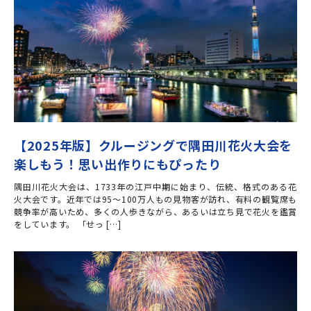
【2025年版】クルージングで隅田川花火大会を
楽しもう！思い出作りにもぴったり
隅田川花火大会は、1733年の江戸中期に始まり、伝統、格式のある花
火大会です。近年では95～100万人もの見物客が訪れ、有料の観覧席も
競争率が高いため、多くの人歩きながら、あるいは立ち見で花火を鑑賞
をしています。 「せっ […]