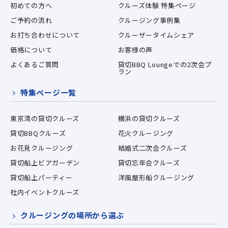
初めての方へ
クルーズ体験 特集ページ
ご予約の流れ
クルージング事例集
お打ち合わせについて
クルーザータイムシェア
価格について
お客様の声
よくあるご質問
貸切BBQ Loungeでの2次会プ
ラン
特集ページ一覧
東京湾の貸切クルーズ
横浜の貸切クルーズ
貸切BBQクルーズ
花火クルージング
お花見クルージング
結婚式二次会クルーズ
貸切船上ビアガーデン
貸切忘年会クルーズ
貸切船上パーティー
洋風屋形船クルージング
社内イベントクルーズ
クルージングの場所から選ぶ