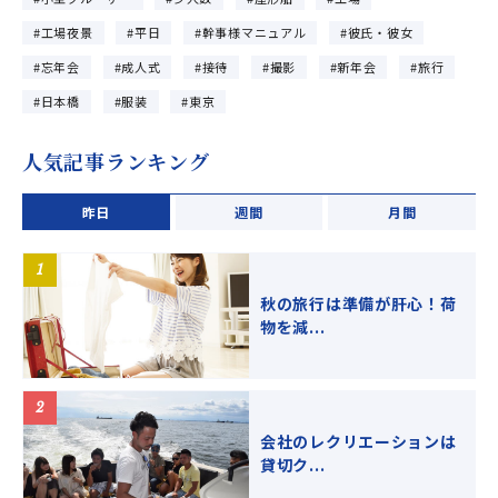
工場夜景
平日
幹事様マニュアル
彼氏・彼女
忘年会
成人式
接待
撮影
新年会
旅行
日本橋
服装
東京
人気記事ランキング
昨日
週間
月間
秋の旅行は準備が肝心！荷
物を減...
会社のレクリエーションは
貸切ク...