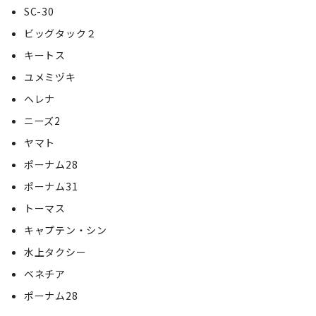
SC-30
ビッグタック２
キートス
ユメミヅキ
ヘレナ
ニーズ2
ヤマト
ポーナム28
ポーナム31
トーマス
キャプテン・シン
水上タクシー
ベネチア
ポーナム28