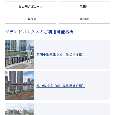
お台場近郊コース
隅田川
工場夜景
羽田沖
グランドバンクスのご利用可能桟橋
朝潮小型船乗り場（勝どき桟橋）
越中島桟橋（越中島桟橋乗船場）