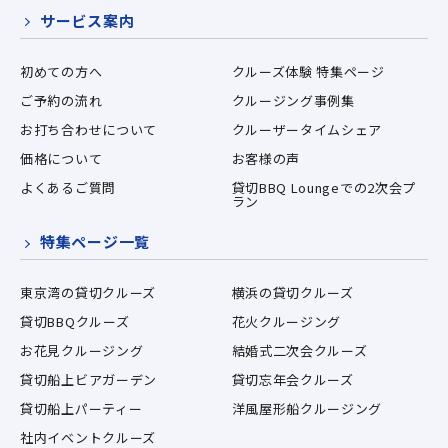
サービス案内
初めての方へ
クルーズ体験 特集ページ
ご予約の流れ
クルージング事例集
お打ち合わせについて
クルーザータイムシェア
価格について
お客様の声
よくあるご質問
貸切BBQ Loungeでの2次会プ
ラン
特集ページ一覧
東京湾の貸切クルーズ
横浜の貸切クルーズ
貸切BBQクルーズ
花火クルージング
お花見クルージング
結婚式二次会クルーズ
貸切船上ビアガーデン
貸切忘年会クルーズ
貸切船上パーティー
洋風屋形船クルージング
社内イベントクルーズ