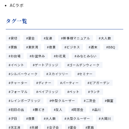
ACラボ
タグ一覧
貸切
宴会
友達
幹事様マニュアル
大人数
家族
東京湾
夜景
ビジネス
週末
BBQ
お台場
お盆休み
お花見
みなとみらい
イベント
ゲートブリッジ
ゴールデンウィーク
シルバーウィーク
スカイツリー
セミナー
チャーター
ディナー
パーティー
ビアガーデン
フォーマル
ベイブリッジ
ペット
ランチ
レインボーブリッジ
中型クルーザー
二次会
個室
初日の出
勝どき
友人
同窓会
品川
夕日
夜景
大人数
大型クルーザー
大岡川
天王洲
夫婦
女子会
宴会
家族