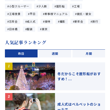
小型クルーザー
少人数
屋形船
工場
工場夜景
平日
幹事様マニュアル
彼氏・彼女
忘年会
成人式
接待
撮影
新年会
旅行
日本橋
服装
東京
人気記事ランキング
昨日
週間
月間
冬だからこそ屋形船がおす
すめ！...
成人式はベルベットのショ
ールで...