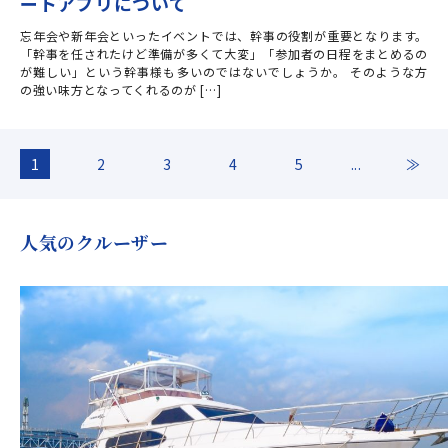
ートアプリについて
忘年会や新年会といったイベントでは、幹事の役割が重要となります。
「幹事を任されたけど準備が多くて大変」「参加者の日程をまとめるの
が難しい」という幹事様も多いのではないでしょうか。 そのような方
の強い味方となってくれるのが […]
1
2
3
4
5
...
≫
人気のクルーザー