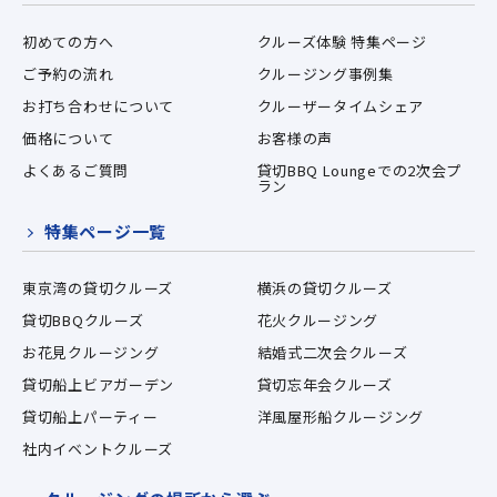
初めての方へ
クルーズ体験 特集ページ
ご予約の流れ
クルージング事例集
お打ち合わせについて
クルーザータイムシェア
価格について
お客様の声
よくあるご質問
貸切BBQ Loungeでの2次会プ
ラン
特集ページ一覧
東京湾の貸切クルーズ
横浜の貸切クルーズ
貸切BBQクルーズ
花火クルージング
お花見クルージング
結婚式二次会クルーズ
貸切船上ビアガーデン
貸切忘年会クルーズ
貸切船上パーティー
洋風屋形船クルージング
社内イベントクルーズ