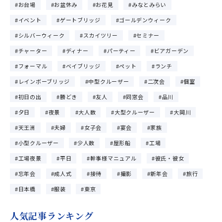
お台場
お盆休み
お花見
みなとみらい
イベント
ゲートブリッジ
ゴールデンウィーク
シルバーウィーク
スカイツリー
セミナー
チャーター
ディナー
パーティー
ビアガーデン
フォーマル
ベイブリッジ
ペット
ランチ
レインボーブリッジ
中型クルーザー
二次会
個室
初日の出
勝どき
友人
同窓会
品川
夕日
夜景
大人数
大型クルーザー
大岡川
天王洲
夫婦
女子会
宴会
家族
小型クルーザー
少人数
屋形船
工場
工場夜景
平日
幹事様マニュアル
彼氏・彼女
忘年会
成人式
接待
撮影
新年会
旅行
日本橋
服装
東京
人気記事ランキング