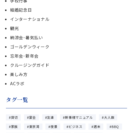
学校行事
結婚記念日
インターナショナル
観光
納涼会･暑気払い
ゴールデンウィーク
忘年会･新年会
クルージングガイド
楽しみ方
ACラボ
タグ一覧
貸切
宴会
友達
幹事様マニュアル
大人数
家族
東京湾
夜景
ビジネス
週末
BBQ