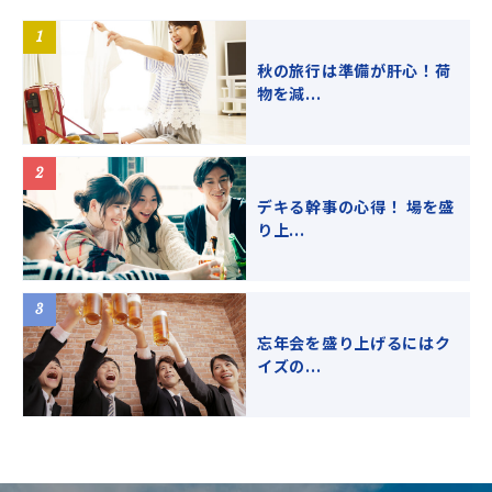
秋の旅行は準備が肝心！荷
物を減...
デキる幹事の心得！ 場を盛
り上...
忘年会を盛り上げるにはク
イズの...