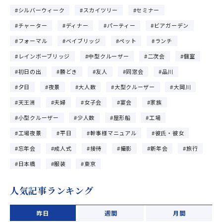
シルバーウィーク
スカイツリー
セミナー
チャーター
ディナー
パーティー
ビアガーデン
フォーマル
ベイブリッジ
ペット
ランチ
レインボーブリッジ
中型クルーザー
二次会
個室
初日の出
勝どき
友人
同窓会
品川
夕日
夜景
大人数
大型クルーザー
大岡川
天王洲
夫婦
女子会
宴会
家族
小型クルーザー
少人数
屋形船
工場
工場夜景
平日
幹事様マニュアル
彼氏・彼女
忘年会
成人式
接待
撮影
新年会
旅行
日本橋
服装
東京
人気記事ランキング
昨日
週間
月間