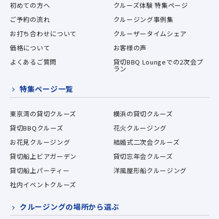
初めての方へ
クルーズ体験 特集ページ
ご予約の流れ
クルージング事例集
お打ち合わせについて
クルーザータイムシェア
価格について
お客様の声
よくあるご質問
貸切BBQ Loungeでの2次会プ
ラン
特集ページ一覧
東京湾の貸切クルーズ
横浜の貸切クルーズ
貸切BBQクルーズ
花火クルージング
お花見クルージング
結婚式二次会クルーズ
貸切船上ビアガーデン
貸切忘年会クルーズ
貸切船上パーティー
洋風屋形船クルージング
社内イベントクルーズ
クルージングの場所から選ぶ