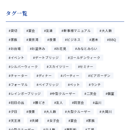
タグ一覧
貸切
宴会
友達
幹事様マニュアル
大人数
家族
東京湾
夜景
ビジネス
週末
BBQ
お台場
お盆休み
お花見
みなとみらい
イベント
ゲートブリッジ
ゴールデンウィーク
シルバーウィーク
スカイツリー
セミナー
チャーター
ディナー
パーティー
ビアガーデン
フォーマル
ベイブリッジ
ペット
ランチ
レインボーブリッジ
中型クルーザー
二次会
個室
初日の出
勝どき
友人
同窓会
品川
夕日
夜景
大人数
大型クルーザー
大岡川
天王洲
夫婦
女子会
宴会
家族
小型クルーザー
少人数
屋形船
工場