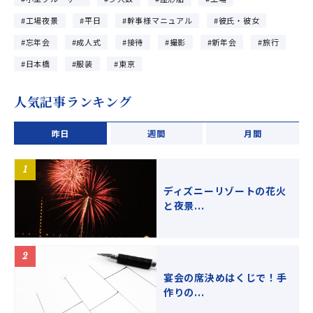
工場夜景
平日
幹事様マニュアル
彼氏・彼女
忘年会
成人式
接待
撮影
新年会
旅行
日本橋
服装
東京
人気記事ランキング
昨日
週間
月間
ディズニーリゾートの花火
と夜景...
宴会の席決めはくじで！手
作りの...