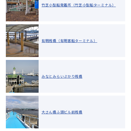
竹芝小型船発着所（竹芝小型船ターミナル）
有明桟橋（有明客船ターミナル）
みなとみらいぷかり桟橋
大さん橋ふ頭ビル前桟橋