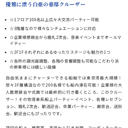
優雅に漂う白亜の豪邸クルーザー
☆1フロア100名以上広々大交流パーティー可能
☆3階層なので様々なシチュエーションに対応
☆企業様懇親会から婚礼2次会、音楽イベントまでオールマ
イティー
☆2F1Fそれぞれにあるゆったりステージも魅力の1つ
☆各所の調光器調整、各階の音響調整も可能なこだわり派
の幹事様には嬉しい設備
自由気ままにチャーターできる船舶では東京湾最大規模！
悠々3F層構造なので200名様でも船内滞在可能！企業様の大
人数懇親会や式典では最終的に行き着くところ、このクルー
ザー！その他音楽系船上パーティーイベント、各種レセプシ
ョン、婚礼2次会、歓送迎会、卒業パーティー、謝恩会、送別
会、歓迎会にもぴったりです。
貸切の船上、披露宴、衣装から引き出物、コーディネーター