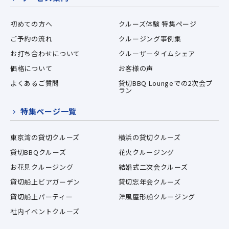
初めての方へ
クルーズ体験 特集ページ
ご予約の流れ
クルージング事例集
お打ち合わせについて
クルーザータイムシェア
価格について
お客様の声
よくあるご質問
貸切BBQ Loungeでの2次会プ
ラン
特集ページ一覧
東京湾の貸切クルーズ
横浜の貸切クルーズ
貸切BBQクルーズ
花火クルージング
お花見クルージング
結婚式二次会クルーズ
貸切船上ビアガーデン
貸切忘年会クルーズ
貸切船上パーティー
洋風屋形船クルージング
社内イベントクルーズ