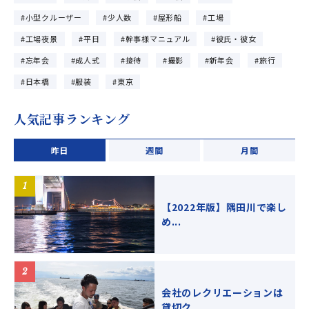
小型クルーザー
少人数
屋形船
工場
工場夜景
平日
幹事様マニュアル
彼氏・彼女
忘年会
成人式
接待
撮影
新年会
旅行
日本橋
服装
東京
人気記事ランキング
昨日
週間
月間
【2022年版】隅田川で楽し
め...
会社のレクリエーションは
貸切ク...