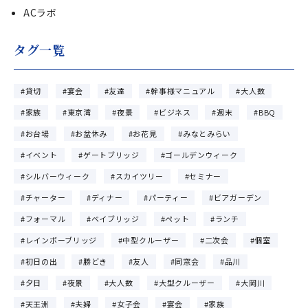
ACラボ
タグ一覧
貸切
宴会
友達
幹事様マニュアル
大人数
家族
東京湾
夜景
ビジネス
週末
BBQ
お台場
お盆休み
お花見
みなとみらい
イベント
ゲートブリッジ
ゴールデンウィーク
シルバーウィーク
スカイツリー
セミナー
チャーター
ディナー
パーティー
ビアガーデン
フォーマル
ベイブリッジ
ペット
ランチ
レインボーブリッジ
中型クルーザー
二次会
個室
初日の出
勝どき
友人
同窓会
品川
夕日
夜景
大人数
大型クルーザー
大岡川
天王洲
夫婦
女子会
宴会
家族