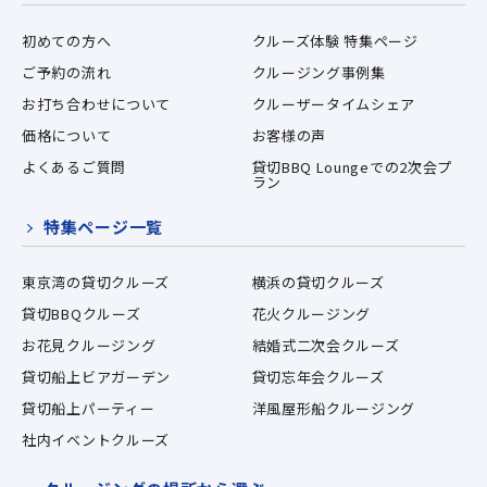
初めての方へ
クルーズ体験 特集ページ
ご予約の流れ
クルージング事例集
お打ち合わせについて
クルーザータイムシェア
価格について
お客様の声
よくあるご質問
貸切BBQ Loungeでの2次会プ
ラン
特集ページ一覧
東京湾の貸切クルーズ
横浜の貸切クルーズ
貸切BBQクルーズ
花火クルージング
お花見クルージング
結婚式二次会クルーズ
貸切船上ビアガーデン
貸切忘年会クルーズ
貸切船上パーティー
洋風屋形船クルージング
社内イベントクルーズ