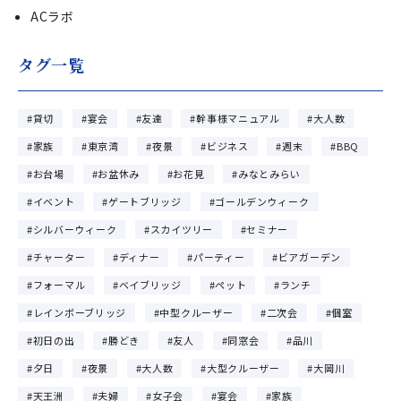
ACラボ
タグ一覧
貸切
宴会
友達
幹事様マニュアル
大人数
家族
東京湾
夜景
ビジネス
週末
BBQ
お台場
お盆休み
お花見
みなとみらい
イベント
ゲートブリッジ
ゴールデンウィーク
シルバーウィーク
スカイツリー
セミナー
チャーター
ディナー
パーティー
ビアガーデン
フォーマル
ベイブリッジ
ペット
ランチ
レインボーブリッジ
中型クルーザー
二次会
個室
初日の出
勝どき
友人
同窓会
品川
夕日
夜景
大人数
大型クルーザー
大岡川
天王洲
夫婦
女子会
宴会
家族