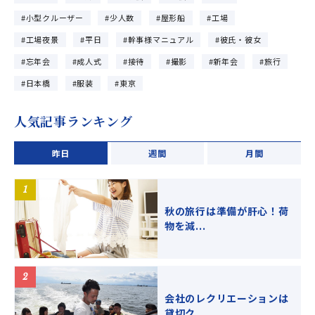
小型クルーザー
少人数
屋形船
工場
工場夜景
平日
幹事様マニュアル
彼氏・彼女
忘年会
成人式
接待
撮影
新年会
旅行
日本橋
服装
東京
人気記事ランキング
昨日
週間
月間
秋の旅行は準備が肝心！荷
物を減...
会社のレクリエーションは
貸切ク...