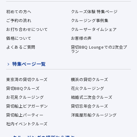
初めての方へ
クルーズ体験 特集ページ
ご予約の流れ
クルージング事例集
お打ち合わせについて
クルーザータイムシェア
価格について
お客様の声
よくあるご質問
貸切BBQ Loungeでの2次会プ
ラン
特集ページ一覧
東京湾の貸切クルーズ
横浜の貸切クルーズ
貸切BBQクルーズ
花火クルージング
お花見クルージング
結婚式二次会クルーズ
貸切船上ビアガーデン
貸切忘年会クルーズ
貸切船上パーティー
洋風屋形船クルージング
社内イベントクルーズ