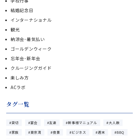
学校行事
結婚記念日
インターナショナル
観光
納涼会･暑気払い
ゴールデンウィーク
忘年会･新年会
クルージングガイド
楽しみ方
ACラボ
タグ一覧
貸切
宴会
友達
幹事様マニュアル
大人数
家族
東京湾
夜景
ビジネス
週末
BBQ