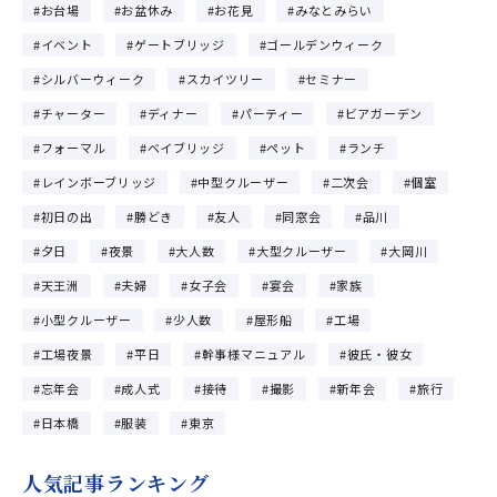
お台場
お盆休み
お花見
みなとみらい
イベント
ゲートブリッジ
ゴールデンウィーク
シルバーウィーク
スカイツリー
セミナー
チャーター
ディナー
パーティー
ビアガーデン
フォーマル
ベイブリッジ
ペット
ランチ
レインボーブリッジ
中型クルーザー
二次会
個室
初日の出
勝どき
友人
同窓会
品川
夕日
夜景
大人数
大型クルーザー
大岡川
天王洲
夫婦
女子会
宴会
家族
小型クルーザー
少人数
屋形船
工場
工場夜景
平日
幹事様マニュアル
彼氏・彼女
忘年会
成人式
接待
撮影
新年会
旅行
日本橋
服装
東京
人気記事ランキング