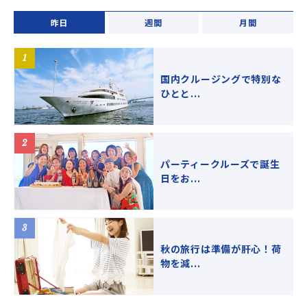
昨日
週間
月間
国内クルージングで特別な
ひとと...
パーティークルーズで誕生
日をお...
秋の旅行は準備が肝心！荷
物を減...