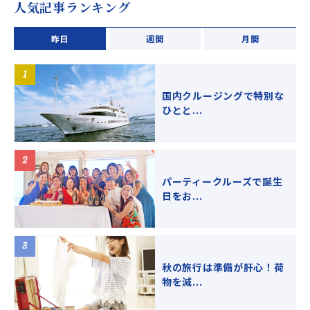
人気記事ランキング
昨日
週間
月間
国内クルージングで特別な
ひとと...
パーティークルーズで誕生
日をお...
秋の旅行は準備が肝心！荷
物を減...