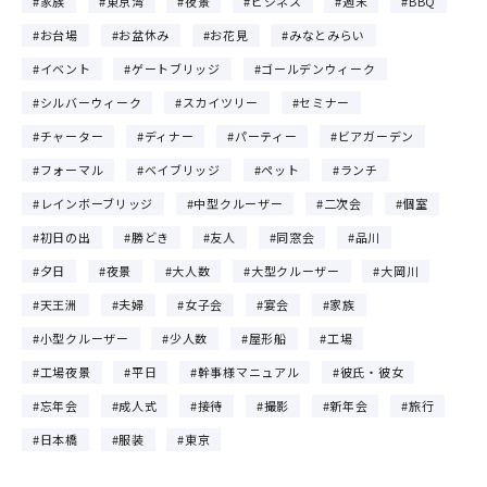
家族
東京湾
夜景
ビジネス
週末
BBQ
お台場
お盆休み
お花見
みなとみらい
イベント
ゲートブリッジ
ゴールデンウィーク
シルバーウィーク
スカイツリー
セミナー
チャーター
ディナー
パーティー
ビアガーデン
フォーマル
ベイブリッジ
ペット
ランチ
レインボーブリッジ
中型クルーザー
二次会
個室
初日の出
勝どき
友人
同窓会
品川
夕日
夜景
大人数
大型クルーザー
大岡川
天王洲
夫婦
女子会
宴会
家族
小型クルーザー
少人数
屋形船
工場
工場夜景
平日
幹事様マニュアル
彼氏・彼女
忘年会
成人式
接待
撮影
新年会
旅行
日本橋
服装
東京