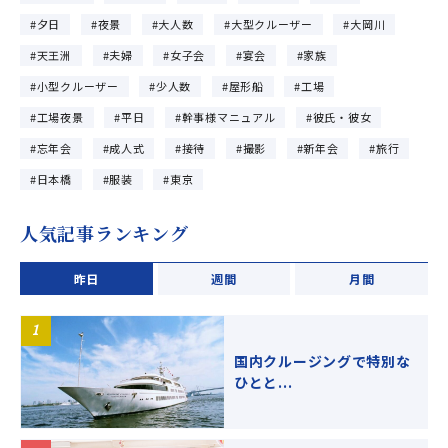
夕日
夜景
大人数
大型クルーザー
大岡川
天王洲
夫婦
女子会
宴会
家族
小型クルーザー
少人数
屋形船
工場
工場夜景
平日
幹事様マニュアル
彼氏・彼女
忘年会
成人式
接待
撮影
新年会
旅行
日本橋
服装
東京
人気記事ランキング
昨日
週間
月間
国内クルージングで特別な
ひとと...