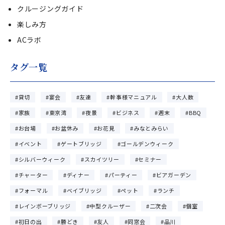
クルージングガイド
楽しみ方
ACラボ
タグ一覧
貸切
宴会
友達
幹事様マニュアル
大人数
家族
東京湾
夜景
ビジネス
週末
BBQ
お台場
お盆休み
お花見
みなとみらい
イベント
ゲートブリッジ
ゴールデンウィーク
シルバーウィーク
スカイツリー
セミナー
チャーター
ディナー
パーティー
ビアガーデン
フォーマル
ベイブリッジ
ペット
ランチ
レインボーブリッジ
中型クルーザー
二次会
個室
初日の出
勝どき
友人
同窓会
品川