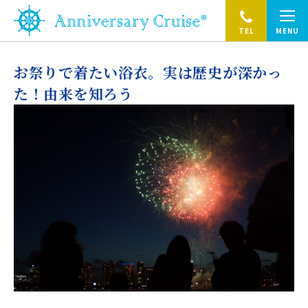
TEL
MENU
お祭りで着たい浴衣。実は歴史が深かっ
た！由来を知ろう