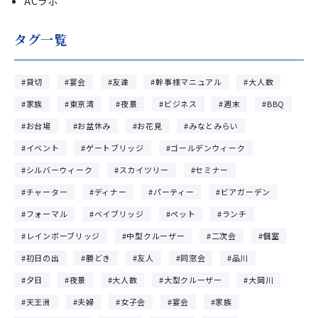
ACラボ
タグ一覧
貸切
宴会
友達
幹事様マニュアル
大人数
家族
東京湾
夜景
ビジネス
週末
BBQ
お台場
お盆休み
お花見
みなとみらい
イベント
ゲートブリッジ
ゴールデンウィーク
シルバーウィーク
スカイツリー
セミナー
チャーター
ディナー
パーティー
ビアガーデン
フォーマル
ベイブリッジ
ペット
ランチ
レインボーブリッジ
中型クルーザー
二次会
個室
初日の出
勝どき
友人
同窓会
品川
夕日
夜景
大人数
大型クルーザー
大岡川
天王洲
夫婦
女子会
宴会
家族