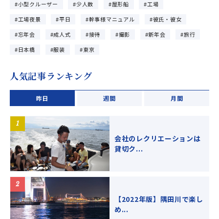
小型クルーザー
少人数
屋形船
工場
工場夜景
平日
幹事様マニュアル
彼氏・彼女
忘年会
成人式
接待
撮影
新年会
旅行
日本橋
服装
東京
人気記事ランキング
昨日
週間
月間
会社のレクリエーションは
貸切ク...
【2022年版】隅田川で楽し
め...