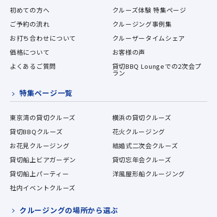
初めての方へ
クルーズ体験 特集ページ
ご予約の流れ
クルージング事例集
お打ち合わせについて
クルーザータイムシェア
価格について
お客様の声
よくあるご質問
貸切BBQ Loungeでの2次会プ
ラン
特集ページ一覧
東京湾の貸切クルーズ
横浜の貸切クルーズ
貸切BBQクルーズ
花火クルージング
お花見クルージング
結婚式二次会クルーズ
貸切船上ビアガーデン
貸切忘年会クルーズ
貸切船上パーティー
洋風屋形船クルージング
社内イベントクルーズ
クルージングの場所から選ぶ