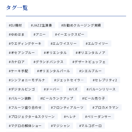
タグ一覧
DJ機材
JAZZ生演奏
お勧めクルージング実績
ゆめはま
アニー
イーエックスピー
ウエディングケーキ
エムワイスリー
エムワイツー
オセアンブルー
オリエンタル
オリエンタルノア
カナロア
グランドバンクス
デザートビュッフェ
ケーキ手配
オリエンタルパール
シエルブルー
シンフォニーモデルナ
ジェットセイラ―
セレブリティ2
デジタルビンゴ
ドーバー
バズ
バルーンリリース
バルーン装飾
ビールランクアップ
ビール売り子
フルーツ盛り合わせ
フロンティアルーツ
プロカメラマン
プロジェクター&スクリーン
ヘレナ
ベリーダンサー
マグロの解体ショー
マジシャン
マルコポーロ