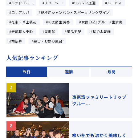
ミッドブルー
リバーシー
リムジン送迎
ルーカス
ロサアルバ
乾杯用シャンパン・スパークリングワイン
花束・卓上装花
和太鼓生演奏
女性JAZZグループ生演奏
寿司職人乗船
屋形船
景品手配
桜の木装飾
横断幕
縁日・お祭り屋台
人気記事ランキング
昨日
週間
月間
東京湾ファミリートリップ
クルー...
寒い冬でも温かく美味しく