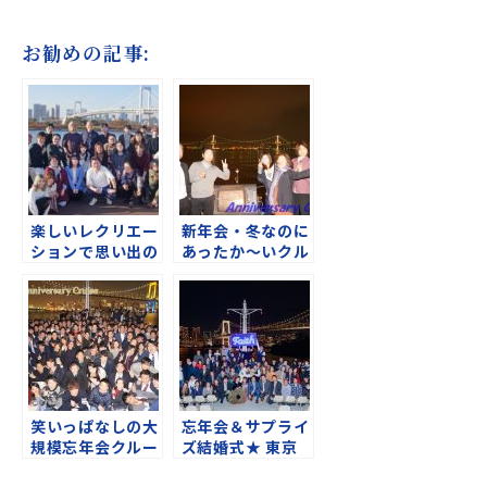
お勧めの記事:
楽しいレクリエー
新年会・冬なのに
ションで思い出の
あったか～いクル
忘年会♪
ージング＠東京湾
笑いっぱなしの大
忘年会＆サプライ
規模忘年会クルー
ズ結婚式★ 東京
ズ！
湾ディナークルー