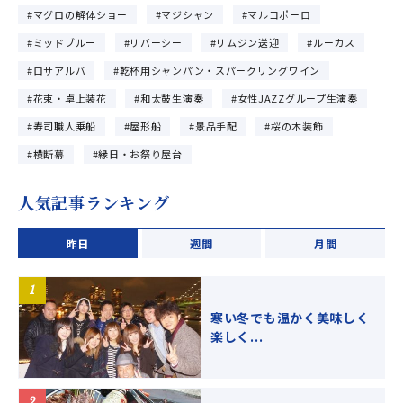
マグロの解体ショー
マジシャン
マルコポーロ
ミッドブルー
リバーシー
リムジン送迎
ルーカス
ロサアルバ
乾杯用シャンパン・スパークリングワイン
花束・卓上装花
和太鼓生演奏
女性JAZZグループ生演奏
寿司職人乗船
屋形船
景品手配
桜の木装飾
横断幕
縁日・お祭り屋台
人気記事ランキング
昨日
週間
月間
寒い冬でも温かく美味しく
楽しく...