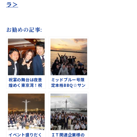
ラ＞
お勧めの記事:
祝宴の舞台は夜景
ミッドブルー号限
煌めく東京湾！祝
定本格BBQ☆サン
賀会クルージング
セットクルーズ
イベント盛りだく
ＩＴ関連企業様の