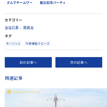
さんでチームワー
創立記念パーティ
クの活性化！企業
ー
懇親会の貸切クル
ージング！
カテゴリー
会社行事
、
懇親会
タグ
モーリン2
今野乗船クルーズ
前の記事へ
次の記事へ
関連記事