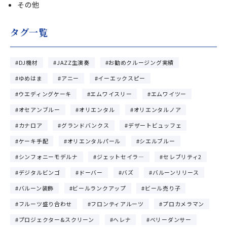
その他
タグ一覧
DJ機材
JAZZ生演奏
お勧めクルージング実績
ゆめはま
アニー
イーエックスピー
ウエディングケーキ
エムワイスリー
エムワイツー
オセアンブルー
オリエンタル
オリエンタルノア
カナロア
グランドバンクス
デザートビュッフェ
ケーキ手配
オリエンタルパール
シエルブルー
シンフォニーモデルナ
ジェットセイラ―
セレブリティ2
デジタルビンゴ
ドーバー
バズ
バルーンリリース
バルーン装飾
ビールランクアップ
ビール売り子
フルーツ盛り合わせ
フロンティアルーツ
プロカメラマン
プロジェクター&スクリーン
ヘレナ
ベリーダンサー