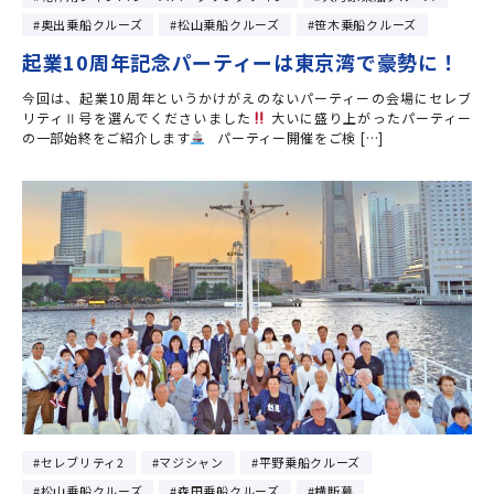
奥出乗船クルーズ
松山乗船クルーズ
笹木乗船クルーズ
起業10周年記念パーティーは東京湾で豪勢に！
今回は、起業10周年というかけがえのないパーティーの会場にセレブ
リティⅡ号を選んでくださいました
大いに盛り上がったパーティー
の一部始終をご紹介します
パーティー開催をご検 […]
セレブリティ2
マジシャン
平野乗船クルーズ
松山乗船クルーズ
森田乗船クルーズ
横断幕