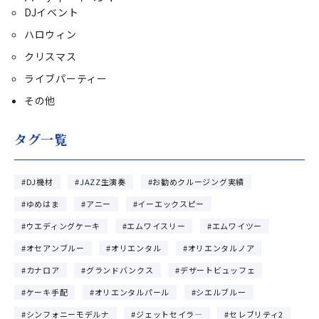
DJイベント
ハロウィン
クリスマス
ライブパーティー
その他
タグ一覧
DJ機材
JAZZ生演奏
お勧めクルージング実績
ゆめはま
アニー
イーエックスピー
ウエディングケーキ
エムワイスリー
エムワイツー
オセアンブルー
オリエンタル
オリエンタルノア
カナロア
グランドバンクス
デザートビュッフェ
ケーキ手配
オリエンタルパール
シエルブルー
シンフォニーモデルナ
ジェットセイラ―
セレブリティ2