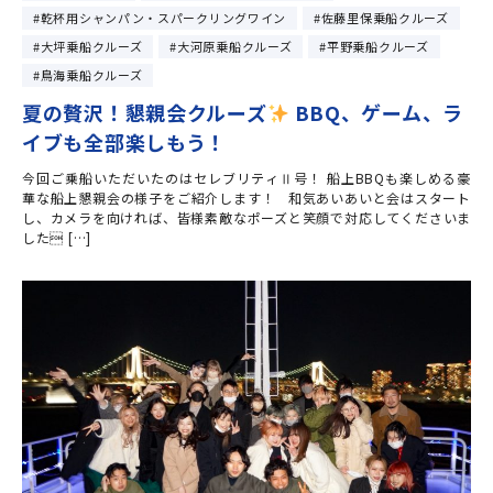
乾杯用シャンパン・スパークリングワイン
佐藤里保乗船クルーズ
大坪乗船クルーズ
大河原乗船クルーズ
平野乗船クルーズ
鳥海乗船クルーズ
夏の贅沢！懇親会クルーズ
BBQ、ゲーム、ラ
イブも全部楽しもう！
今回ご乗船いただいたのはセレブリティⅡ号！ 船上BBQも楽しめる豪
華な船上懇親会の様子をご紹介します！ 和気あいあいと会はスタート
し、カメラを向ければ、皆様素敵なポーズと笑顔で対応してくださいま
した […]