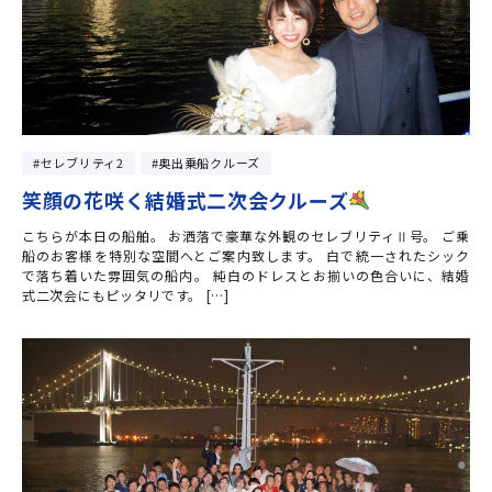
セレブリティ2
奥出乗船クルーズ
笑顔の花咲く結婚式二次会クルーズ
こちらが本日の船舶。 お洒落で豪華な外観のセレブリティⅡ号。 ご乗
船のお客様を特別な空間へとご案内致します。 白で統一されたシック
で落ち着いた雰囲気の船内。 純白のドレスとお揃いの色合いに、結婚
式二次会にもピッタリです。 […]