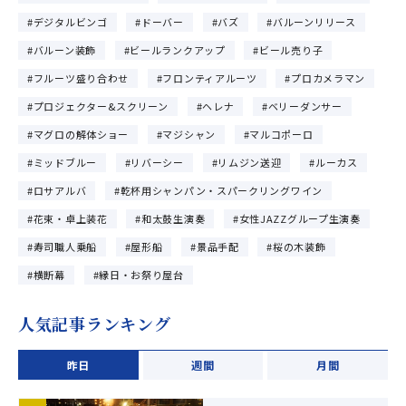
デジタルビンゴ
ドーバー
バズ
バルーンリリース
バルーン装飾
ビールランクアップ
ビール売り子
フルーツ盛り合わせ
フロンティアルーツ
プロカメラマン
プロジェクター&スクリーン
ヘレナ
ベリーダンサー
マグロの解体ショー
マジシャン
マルコポーロ
ミッドブルー
リバーシー
リムジン送迎
ルーカス
ロサアルバ
乾杯用シャンパン・スパークリングワイン
花束・卓上装花
和太鼓生演奏
女性JAZZグループ生演奏
寿司職人乗船
屋形船
景品手配
桜の木装飾
横断幕
縁日・お祭り屋台
人気記事ランキング
昨日
週間
月間