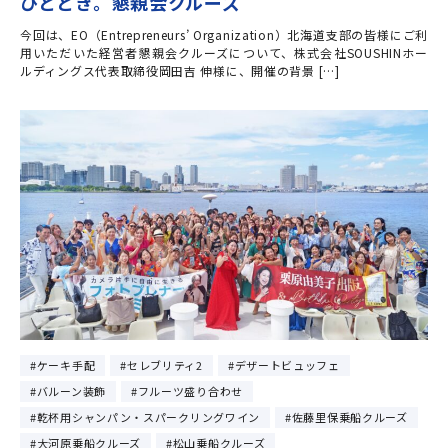
ひととき。懇親会クルーズ
今回は、EO（Entrepreneurs’ Organization）北海道支部の皆様にご利
用いただいた経営者懇親会クルーズについて、株式会社SOUSHINホー
ルディングス代表取締役岡田吉 伸様に、開催の背景 […]
ケーキ手配
セレブリティ2
デザートビュッフェ
バルーン装飾
フルーツ盛り合わせ
乾杯用シャンパン・スパークリングワイン
佐藤里保乗船クルーズ
大河原乗船クルーズ
松山乗船クルーズ