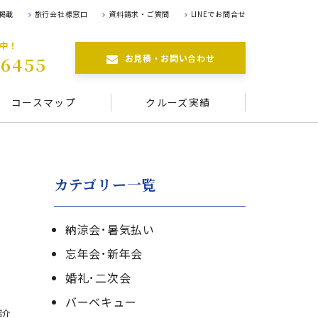
掲載
旅行会社様窓口
資料請求・ご質問
LINEでお問合せ
航中！
お見積・お問い合わせ
-6455
コースマップ
クルーズ実績
カテゴリー一覧
納涼会･暑気払い
忘年会･新年会
婚礼･二次会
バーベキュー
紹介