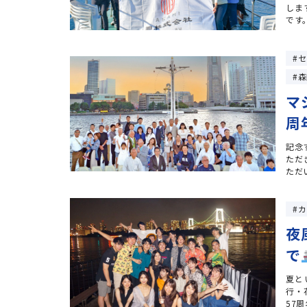
しま
です
セ
森
マ
周
記念
ただ
ただ
カ
夜
で
夏と
行・
57