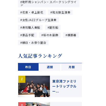
乾杯用シャンパン・スパークリングワイ
ン
花束・卓上装花
和太鼓生演奏
女性JAZZグループ生演奏
寿司職人乗船
屋形船
景品手配
桜の木装飾
横断幕
縁日・お祭り屋台
人気記事ランキング
昨日
週間
月間
東京湾ファミリ
ートリップクル
ー...