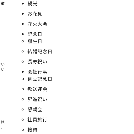
観光
特徴
お花見
花火大会
記念日
誕生日
0
結婚記念日
長寿祝い
でい
用い
会社行事
創立記念日
歓送迎会
昇進祝い
懇親会
社員旅行
・旅
に、
接待