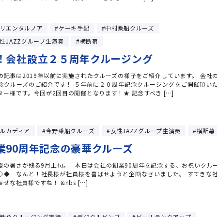
リエンタルノア
ケーキ手配
中村乗船クルーズ
性JAZZグループ生演奏
横断幕
！会社設立２５周年クルージング
の記事は2019年以前に実施されたクルーズの様子をご紹介しています。 会社
念クルーズのご紹介です！ ５年前に２０周年記念クルージングをご開催頂い
ター様です。今回が2回目の開催となります！★ 記念すべき […]
ルカディア
今野乗船クルーズ
女性JAZZグループ生演奏
横断幕
業90周年記念の豪華クルーズ
夏の暑さが残る9月上旬。 本日は会社の創業90周年を記念する、お祝いクル
◇◆ なんと！社長様が社員様を喜ばせようと企画なさいました。 すてきな
せな社員様ですね！ &nbs […]
勧めクルージング実績
デジタルビンゴ
ビールランクアップ