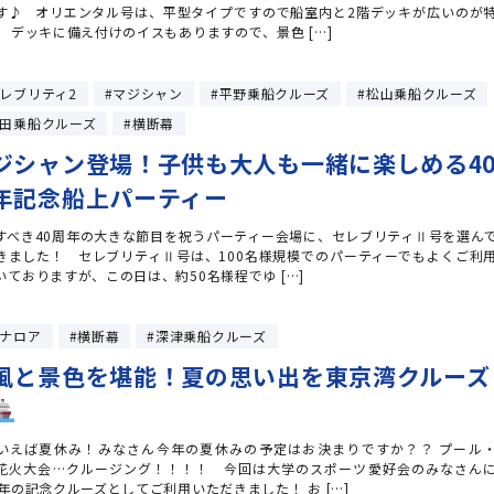
す♪ オリエンタル号は、平型タイプですので船室内と2階デッキが広いのが
。 デッキに備え付けのイスもありますので、景色 […]
レブリティ2
マジシャン
平野乗船クルーズ
松山乗船クルーズ
田乗船クルーズ
横断幕
ジシャン登場！子供も大人も一緒に楽しめる4
年記念船上パーティー
すべき40周年の大きな節目を祝うパーティー会場に、セレブリティⅡ号を選ん
きました！ セレブリティⅡ号は、100名様規模でのパーティーでもよくご利
いておりますが、この日は、約50名様程でゆ […]
ナロア
横断幕
深津乗船クルーズ
風と景色を堪能！夏の思い出を東京湾クルーズ
いえば夏休み！みなさん今年の夏休みの予定はお決まりですか？？ プール
花火大会…クルージング！！！！ 今回は大学のスポーツ愛好会のみなさん
周年の記念クルーズとしてご利用いただきました！ お […]