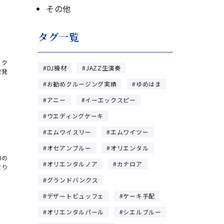
その他
タグ一覧
 ク
DJ機材
JAZZ生演奏
出発
お勧めクルージング実績
ゆめはま
アニー
イーエックスピー
ウエディングケーキ
エムワイスリー
エムワイツー
オセアンブルー
オリエンタル
0の
オリエンタルノア
カナロア
なり
グランドバンクス
デザートビュッフェ
ケーキ手配
オリエンタルパール
シエルブルー