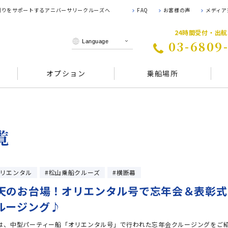
 創りをサポートするアニバーサリークルーズへ
FAQ
お客様の声
メディア
24時間受付・出
03-6809
オプション
乗船場所
覧
リエンタル
松山乗船クルーズ
横断幕
天のお台場！オリエンタル号で忘年会＆表彰式
ルージング♪
は、中型パーティー船「オリエンタル号」で行われた忘年会クルージングをご