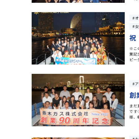
オ
女
祝
※こ
業記
ピー
ア
創
まだ
です
様、幸
お