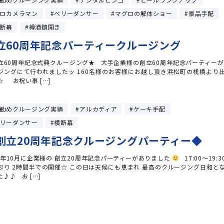
ロカメラマン
ベリーダンサー
マグロの解体ショー
景品手配
断幕
樽酒鏡開き
立60周年記念パーティークルージング
立60周年記念式典クルージング★ 大手企業様の創立60周年記念パーティーが
ジングにて行われましたッ 160名様のお客様にお越し頂き浜松町の桟橋より
☆ お祝い事 […]
勧めクルージング実績
アルカディア
ケーキ手配
リーダンサー
横断幕
創立20周年記念クルージングパーティー◆
14年10月に企業様の 創立20周年記念パーティーがありました
17:00～19:3
ぷり 2時間半での開催☆ この日は天候にも恵まれ 最高のクルージング日和と
♪♪ お […]