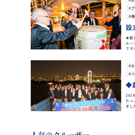
プ
横
設
★創
ルー
です
お
ベ
◆
20
たっ
ました
人気のクルーザー