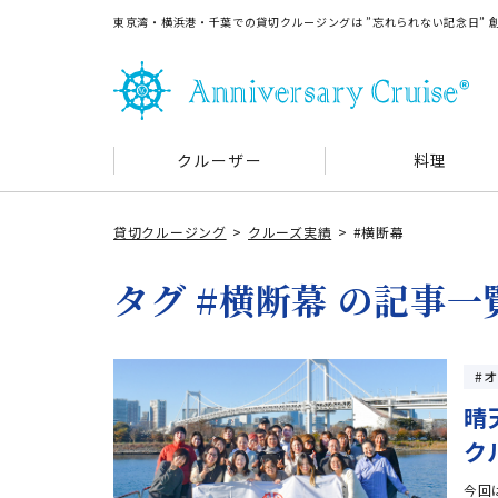
東京湾・横浜港・千葉での貸切クルージングは ”忘れられない記念日”
クルーザー
料理
貸切クルージング
クルーズ実績
#横断幕
タグ #横断幕 の記事一
オ
晴
ク
今回