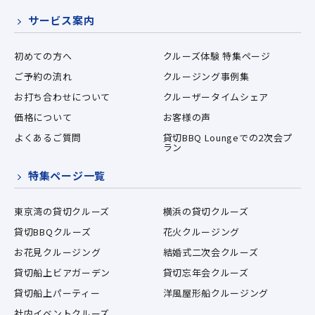
サービス案内
初めての方へ
クルーズ体験 特集ページ
ご予約の流れ
クルージング事例集
お打ち合わせについて
クルーザータイムシェア
価格について
お客様の声
よくあるご質問
貸切BBQ Loungeでの2次会プ
ラン
特集ページ一覧
東京湾の貸切クルーズ
横浜の貸切クルーズ
貸切BBQクルーズ
花火クルージング
お花見クルージング
結婚式二次会クルーズ
貸切船上ビアガーデン
貸切忘年会クルーズ
貸切船上パーティー
洋風屋形船クルージング
社内イベントクルーズ