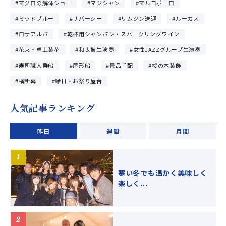
マグロの解体ショー
マジシャン
マルコポーロ
ミッドブルー
リバーシー
リムジン送迎
ルーカス
ロサアルバ
乾杯用シャンパン・スパークリングワイン
花束・卓上装花
和太鼓生演奏
女性JAZZグループ生演奏
寿司職人乗船
屋形船
景品手配
桜の木装飾
横断幕
縁日・お祭り屋台
人気記事ランキング
昨日
週間
月間
寒い冬でも温かく美味しく
楽しく...