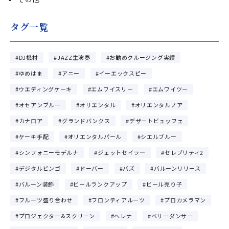
タグ一覧
DJ機材
JAZZ生演奏
お勧めクルージング実績
ゆめはま
アニー
イーエックスピー
ウエディングケーキ
エムワイスリー
エムワイツー
オセアンブルー
オリエンタル
オリエンタルノア
カナロア
グランドバンクス
デザートビュッフェ
ケーキ手配
オリエンタルパール
シエルブルー
シンフォニーモデルナ
ジェットセイラ―
セレブリティ2
デジタルビンゴ
ドーバー
バズ
バルーンリリース
バルーン装飾
ビールランクアップ
ビール売り子
フルーツ盛り合わせ
フロンティアルーツ
プロカメラマン
プロジェクター&スクリーン
ヘレナ
ベリーダンサー