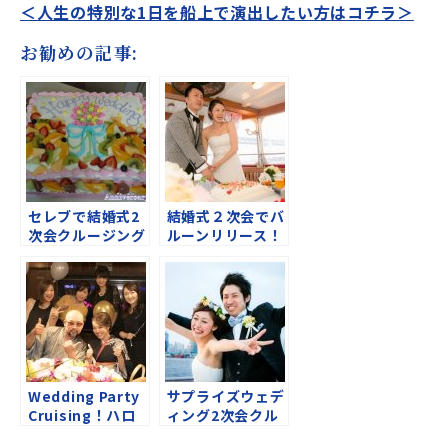
＜人生の特別な1日を船上で演出したい方はコチラ＞
お勧めの記事:
セレブで結婚式2
結婚式２次会でバ
次会クルージング
ルーンリリース！
♪＠東京湾近郊
＠マルコポーロ
横浜近郊クルーズ
Wedding Party
サプライズウェデ
Cruising！ハロ
ィング2次会クル
ウィンも！
ージング★