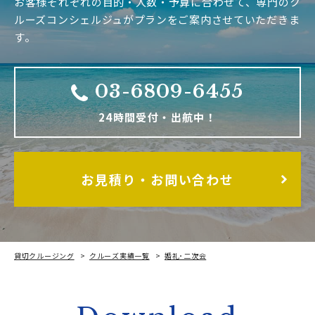
お客様それぞれの目的・人数・予算に合わせて、専門のク
ルーズコンシェルジュがプランをご案内させていただきま
す。
03-6809-6455
24時間受付・出航中！
お見積り・お問い合わせ
貸切クルージング
クルーズ実績一覧
婚礼･二次会
素敵な婚礼は東京クルーズで♪アニバーサリーを一緒に創造★