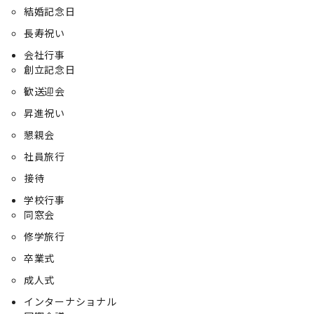
結婚記念日
長寿祝い
会社行事
創立記念日
歓送迎会
昇進祝い
懇親会
社員旅行
接待
学校行事
同窓会
修学旅行
卒業式
成人式
インターナショナル