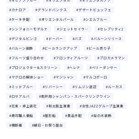
カナロア
グランドバンクス
デザートビュッフェ
ケーキ手配
オリエンタルパール
シエルブルー
シンフォニーモデルナ
ジェットセイラ―
セレブリティ2
デジタルビンゴ
ドーバー
バズ
バルーンリリース
バルーン装飾
ビールランクアップ
ビール売り子
フルーツ盛り合わせ
フロンティアルーツ
プロカメラマン
プロジェクター&スクリーン
ヘレナ
ベリーダンサー
マグロの解体ショー
マジシャン
マルコポーロ
ミッドブルー
リバーシー
リムジン送迎
ルーカス
ロサアルバ
乾杯用シャンパン・スパークリングワイン
花束・卓上装花
和太鼓生演奏
女性JAZZグループ生演奏
寿司職人乗船
屋形船
景品手配
桜の木装飾
横断幕
縁日・お祭り屋台