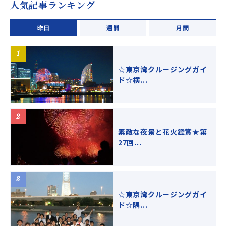
人気記事ランキング
昨日
週間
月間
☆東京湾クルージングガイ
ド☆横...
素敵な夜景と花火鑑賞★第
27回...
☆東京湾クルージングガイ
ド☆隅...