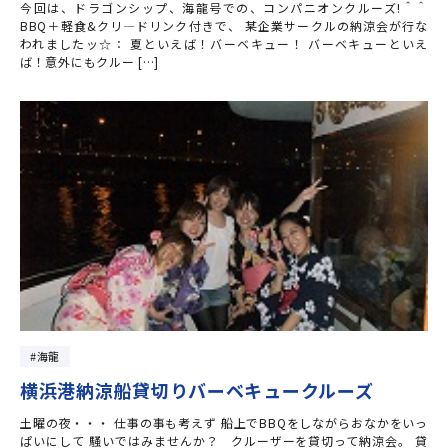
今回は、ドラゴンシップ、海龍号での、コンパニオンクルーズ!＾＾
BBQ＋軽食&クリ―ドリンク付きで、 某企業サークルの納涼会が行な
われましたッ☆： 夏といえば！バーベキュー！ バーベキューといえ
ば！意外にもクルー […]
海龍
横浜港納涼船貸切りバーベキュークルーズ
土曜の夜・・・ 仕事の事も考えず 船上でBBQをしながらおなかをいっ
ぱいにして 騒いではみませんか？ クルーザーを貸切って納涼会。 貸