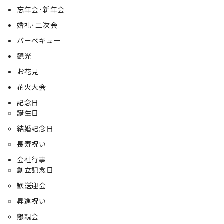
忘年会･新年会
婚礼･二次会
バーベキュー
観光
お花見
花火大会
記念日
誕生日
結婚記念日
長寿祝い
会社行事
創立記念日
歓送迎会
昇進祝い
懇親会