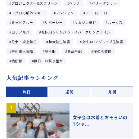
プロジェクター&スクリーン
ヘレナ
ベリーダンサー
マグロの解体ショー
マジシャン
マルコポーロ
ミッドブルー
リバーシー
リムジン送迎
ルーカス
ロサアルバ
乾杯用シャンパン・スパークリングワイン
花束・卓上装花
和太鼓生演奏
女性JAZZグループ生演奏
寿司職人乗船
屋形船
景品手配
桜の木装飾
横断幕
縁日・お祭り屋台
人気記事ランキング
昨日
週間
月間
女子会は水着とおそろいの
Tシャ...