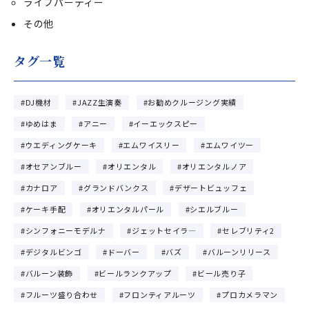
ライブパーティー
その他
タグ一覧
DJ機材
JAZZ生演奏
お勧めクルージング実績
ゆめはま
アニー
イーエックスピー
ウエディングケーキ
エムワイスリー
エムワイツー
オセアンブルー
オリエンタル
オリエンタルノア
カナロア
グランドバンクス
デザートビュッフェ
ケーキ手配
オリエンタルパール
シエルブルー
シンフォニーモデルナ
ジェットセイラ―
セレブリティ2
デジタルビンゴ
ドーバー
バズ
バルーンリリース
バルーン装飾
ビールランクアップ
ビール売り子
フルーツ盛り合わせ
フロンティアルーツ
プロカメラマン