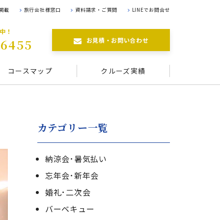
掲載
旅行会社様窓口
資料請求・ご質問
LINEでお問合せ
航中！
お見積・お問い合わせ
-6455
コースマップ
クルーズ実績
カテゴリー一覧
納涼会･暑気払い
忘年会･新年会
婚礼･二次会
バーベキュー