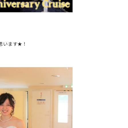
、
と思います★！