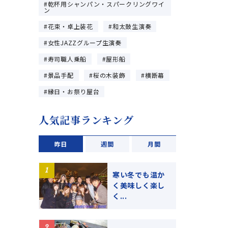
乾杯用シャンパン・スパークリングワイ
ン
花束・卓上装花
和太鼓生演奏
女性JAZZグループ生演奏
寿司職人乗船
屋形船
景品手配
桜の木装飾
横断幕
縁日・お祭り屋台
人気記事ランキング
昨日
週間
月間
寒い冬でも温か
く美味しく楽し
く...