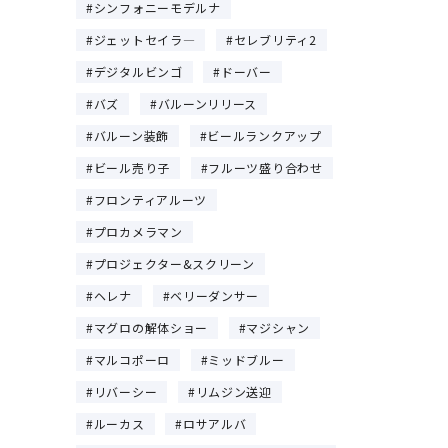
シンフォニーモデルナ
ジェットセイラ―
セレブリティ2
デジタルビンゴ
ドーバー
バズ
バルーンリリース
バルーン装飾
ビールランクアップ
ビール売り子
フルーツ盛り合わせ
フロンティアルーツ
プロカメラマン
プロジェクター&スクリーン
ヘレナ
ベリーダンサー
マグロの解体ショー
マジシャン
マルコポーロ
ミッドブルー
リバーシー
リムジン送迎
ルーカス
ロサアルバ