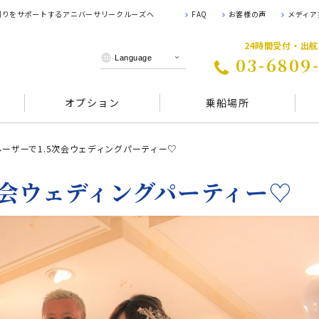
 創りをサポートするアニバーサリークルーズへ
FAQ
お客様の声
メディア
24時間受付・出
03-6809
オプション
乗船場所
ーザーで1.5次会ウェディングパーティー♡
次会ウェディングパーティー♡