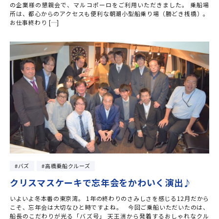
の企業様の懇親会で、マルコポーロをご利用いただきました。 乗船場
所は、都心からのアクセスも便利な朝潮小型船乗り場（勝どき桟橋）。
お仕事終わり […]
バズ
高橋乗船クルーズ
クリスマスケーキで忘年会をかわいく演出♪
いよいよ冬本番の東京湾。 1年の終わりのさみしさを感じる12月だから
こそ、忘年会は大切なひと時ですよね。 今回ご乗船いただいたのは、
船長のこだわりが光る「バズ号」 天王洲から発着するおしゃれなクル