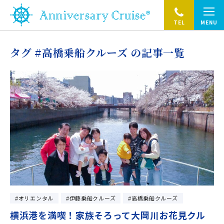
TEL
MENU
タグ #高橋乗船クルーズ の記事一覧
オリエンタル
伊藤乗船クルーズ
高橋乗船クルーズ
横浜港を満喫！家族そろって大岡川お花見クル