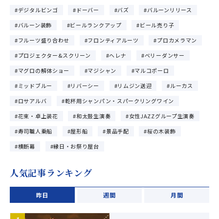
デジタルビンゴ
ドーバー
バズ
バルーンリリース
バルーン装飾
ビールランクアップ
ビール売り子
フルーツ盛り合わせ
フロンティアルーツ
プロカメラマン
プロジェクター&スクリーン
ヘレナ
ベリーダンサー
マグロの解体ショー
マジシャン
マルコポーロ
ミッドブルー
リバーシー
リムジン送迎
ルーカス
ロサアルバ
乾杯用シャンパン・スパークリングワイン
花束・卓上装花
和太鼓生演奏
女性JAZZグループ生演奏
寿司職人乗船
屋形船
景品手配
桜の木装飾
横断幕
縁日・お祭り屋台
人気記事ランキング
昨日
週間
月間