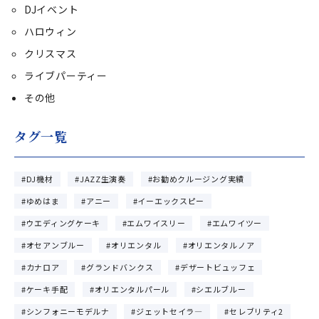
DJイベント
ハロウィン
クリスマス
ライブパーティー
その他
タグ一覧
DJ機材
JAZZ生演奏
お勧めクルージング実績
ゆめはま
アニー
イーエックスピー
ウエディングケーキ
エムワイスリー
エムワイツー
オセアンブルー
オリエンタル
オリエンタルノア
カナロア
グランドバンクス
デザートビュッフェ
ケーキ手配
オリエンタルパール
シエルブルー
シンフォニーモデルナ
ジェットセイラ―
セレブリティ2