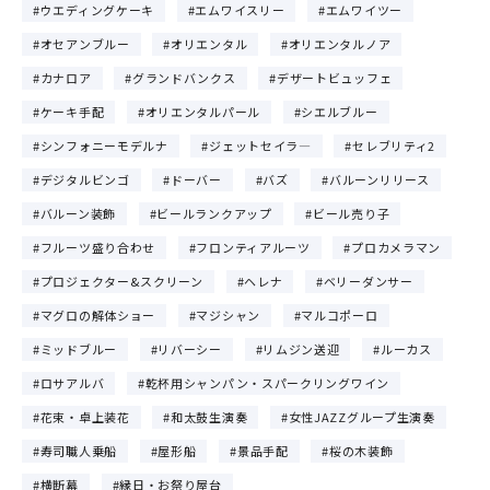
ウエディングケーキ
エムワイスリー
エムワイツー
オセアンブルー
オリエンタル
オリエンタルノア
カナロア
グランドバンクス
デザートビュッフェ
ケーキ手配
オリエンタルパール
シエルブルー
シンフォニーモデルナ
ジェットセイラ―
セレブリティ2
デジタルビンゴ
ドーバー
バズ
バルーンリリース
バルーン装飾
ビールランクアップ
ビール売り子
フルーツ盛り合わせ
フロンティアルーツ
プロカメラマン
プロジェクター&スクリーン
ヘレナ
ベリーダンサー
マグロの解体ショー
マジシャン
マルコポーロ
ミッドブルー
リバーシー
リムジン送迎
ルーカス
ロサアルバ
乾杯用シャンパン・スパークリングワイン
花束・卓上装花
和太鼓生演奏
女性JAZZグループ生演奏
寿司職人乗船
屋形船
景品手配
桜の木装飾
横断幕
縁日・お祭り屋台