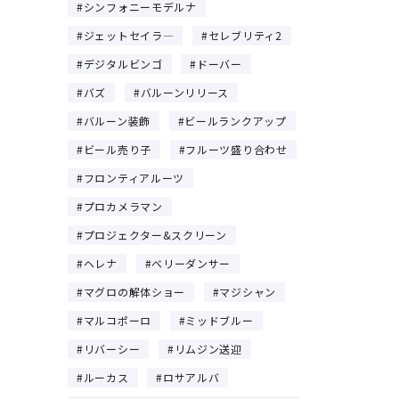
シンフォニーモデルナ
ジェットセイラ―
セレブリティ2
デジタルビンゴ
ドーバー
バズ
バルーンリリース
バルーン装飾
ビールランクアップ
ビール売り子
フルーツ盛り合わせ
フロンティアルーツ
プロカメラマン
プロジェクター&スクリーン
ヘレナ
ベリーダンサー
マグロの解体ショー
マジシャン
マルコポーロ
ミッドブルー
リバーシー
リムジン送迎
ルーカス
ロサアルバ