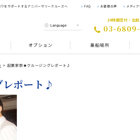
 創りをサポートするアニバーサリークルーズへ
FAQ
お客様の声
メディア
24時間受付・出
03-6809
オプション
乗船場所
会
起業家祭★クルージングレポート♪
グレポート♪