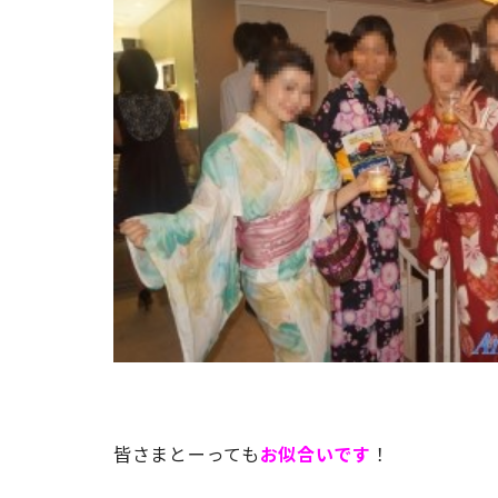
皆さまとーっても
お似合いです
！