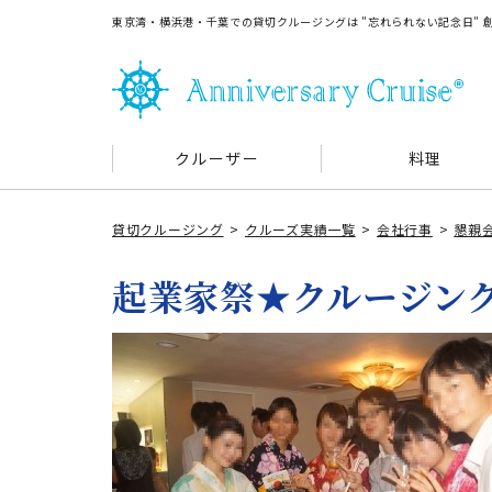
東京湾・横浜港・千葉での貸切クルージングは ”忘れられない記念日”
クルーザー
料理
貸切クルージング
クルーズ実績一覧
会社行事
懇親
起業家祭★クルージン