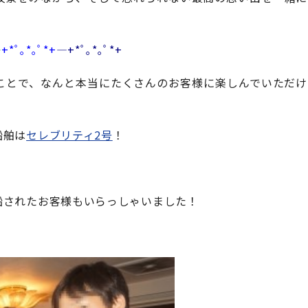
―
+*ﾟ｡*｡ﾟ*+
―+*ﾟ｡*｡ﾟ*+
ことで、なんと本当にたくさんのお客様に楽しんでいただけ
船舶は
セレブリティ2号
！
船されたお客様もいらっしゃいました！