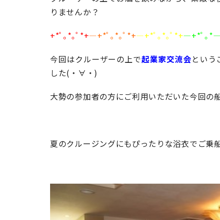
りませんか？
+*ﾟ｡*｡ﾟ*+
―+*ﾟ｡*｡ﾟ*+
―+*ﾟ｡*｡ﾟ*+
―+*ﾟ｡*
今回はクルーザーの上で
起業家交流会
という
した(・∀・)
大勢の参加者の方にご利用いただいた今回の
夏のクルージングにもぴったりな浴衣でご乗