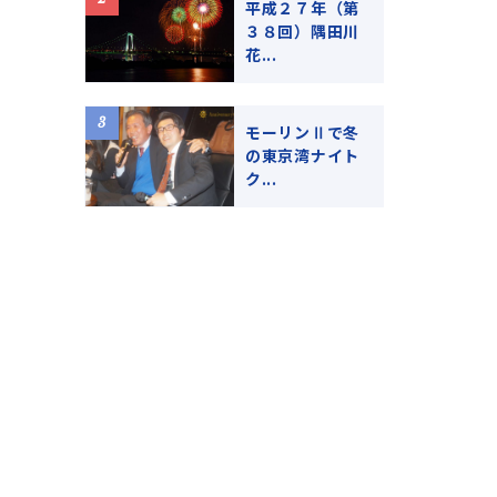
平成２７年（第
３８回）隅田川
花...
モーリンⅡで冬
の東京湾ナイト
ク...