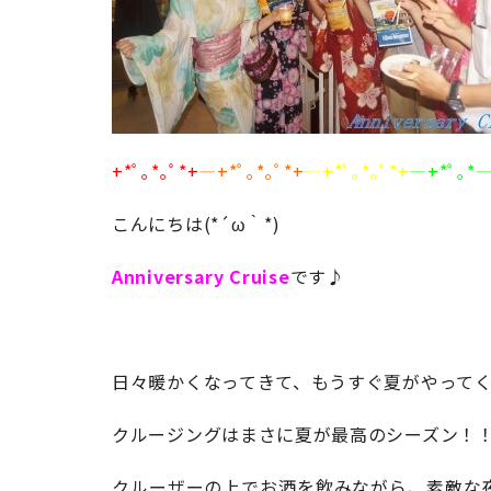
+*ﾟ｡*｡ﾟ*+
―+*ﾟ｡*｡ﾟ*+
―+*ﾟ｡*｡ﾟ*+
―+*ﾟ｡*
こんにちは(*´ω｀*)
Anniversary Cruise
です♪
日々暖かくなってきて、もうすぐ夏がやって
クルージングはまさに夏が最高のシーズン！
クルーザーの上でお酒を飲みながら、素敵な