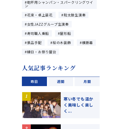
乾杯用シャンパン・スパークリングワイ
ン
花束・卓上装花
和太鼓生演奏
女性JAZZグループ生演奏
寿司職人乗船
屋形船
景品手配
桜の木装飾
横断幕
縁日・お祭り屋台
人気記事ランキング
昨日
週間
月間
寒い冬でも温か
く美味しく楽し
く...