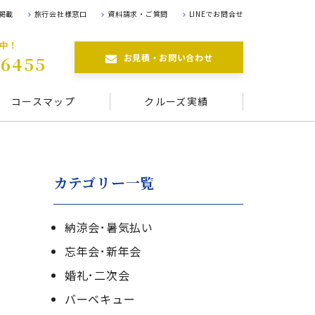
掲載
旅行会社様窓口
資料請求・ご質問
LINEでお問合せ
航中！
お見積・お問い合わせ
-6455
コースマップ
クルーズ実績
カテゴリー一覧
納涼会･暑気払い
忘年会･新年会
婚礼･二次会
バーベキュー