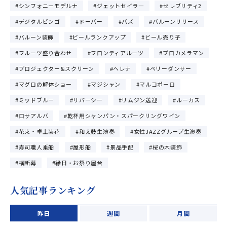
シンフォニーモデルナ
ジェットセイラ―
セレブリティ2
デジタルビンゴ
ドーバー
バズ
バルーンリリース
バルーン装飾
ビールランクアップ
ビール売り子
フルーツ盛り合わせ
フロンティアルーツ
プロカメラマン
プロジェクター&スクリーン
ヘレナ
ベリーダンサー
マグロの解体ショー
マジシャン
マルコポーロ
ミッドブルー
リバーシー
リムジン送迎
ルーカス
ロサアルバ
乾杯用シャンパン・スパークリングワイン
花束・卓上装花
和太鼓生演奏
女性JAZZグループ生演奏
寿司職人乗船
屋形船
景品手配
桜の木装飾
横断幕
縁日・お祭り屋台
人気記事ランキング
昨日
週間
月間