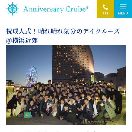
TEL
MENU
祝成人式！晴れ晴れ気分のデイクルーズ
＠横浜近郊