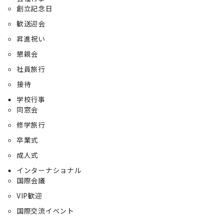
創立記念日
歓送迎会
昇進祝い
懇親会
社員旅行
接待
学校行事
同窓会
修学旅行
卒業式
成人式
インターナショナル
国際会議
VIP歓迎
国際交流イベント