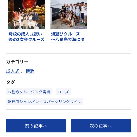
クルーズ
母校の成人式祝い
海遊びクルーズ
後の2次会クルーズ
～八景島で海にダ
イブ
～
カテゴリー
成人式
、
横浜
タグ
お勧めクルージング実績
ローズ
乾杯用シャンパン・スパークリングワイン
前の記事へ
次の記事へ