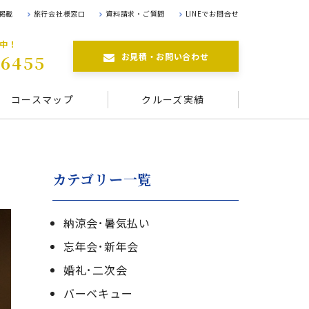
掲載
旅行会社様窓口
資料請求・ご質問
LINEでお問合せ
航中！
お見積・お問い合わせ
-6455
コースマップ
クルーズ実績
カテゴリー一覧
納涼会･暑気払い
忘年会･新年会
婚礼･二次会
バーベキュー