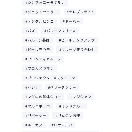
シンフォニーモデルナ
ジェットセイラ―
セレブリティ2
デジタルビンゴ
ドーバー
バズ
バルーンリリース
バルーン装飾
ビールランクアップ
ビール売り子
フルーツ盛り合わせ
フロンティアルーツ
プロカメラマン
プロジェクター&スクリーン
ヘレナ
ベリーダンサー
マグロの解体ショー
マジシャン
マルコポーロ
ミッドブルー
リバーシー
リムジン送迎
ルーカス
ロサアルバ