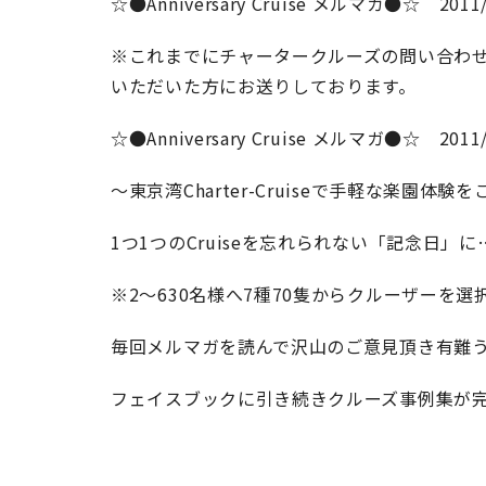
☆●Anniversary Cruise メルマガ●☆ 20
※これまでにチャータークルーズの問い合わ
いただいた方にお送りしております。
☆●Anniversary Cruise メルマガ●☆ 20
～東京湾Charter-Cruiseで手軽な楽園体験
1つ1つのCruiseを忘れられない「記念日」に
※2～630名様へ7種70隻からクルーザーを選
毎回メルマガを読んで沢山のご意見頂き有難
フェイスブックに引き続きクルーズ事例集が