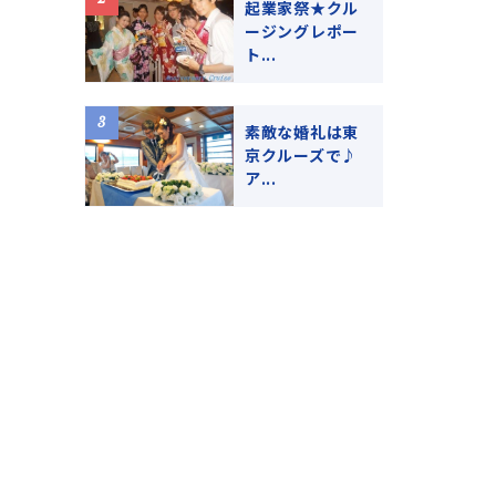
起業家祭★クル
ージングレポー
ト...
素敵な婚礼は東
京クルーズで♪
ア...