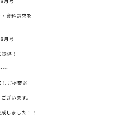
11/8月号
せ・資料請求を
11/8月号
をご提供！
…～
択しご提案※
うございます。
完成しました！！