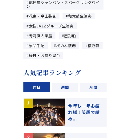
乾杯用シャンパン・スパークリングワイ
ン
花束・卓上装花
和太鼓生演奏
女性JAZZグループ生演奏
寿司職人乗船
屋形船
景品手配
桜の木装飾
横断幕
縁日・お祭り屋台
人気記事ランキング
昨日
週間
月間
今年も一年お疲
れ様！笑顔で締
め...