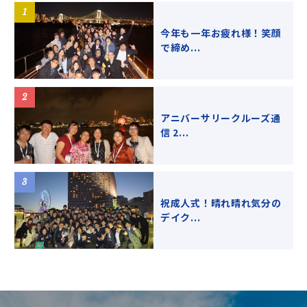
今年も一年お疲れ様！笑顔
で締め...
アニバーサリークルーズ通
信 2...
祝成人式！晴れ晴れ気分の
デイク...