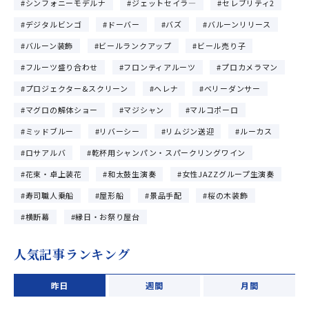
シンフォニーモデルナ
ジェットセイラ―
セレブリティ2
デジタルビンゴ
ドーバー
バズ
バルーンリリース
バルーン装飾
ビールランクアップ
ビール売り子
フルーツ盛り合わせ
フロンティアルーツ
プロカメラマン
プロジェクター&スクリーン
ヘレナ
ベリーダンサー
マグロの解体ショー
マジシャン
マルコポーロ
ミッドブルー
リバーシー
リムジン送迎
ルーカス
ロサアルバ
乾杯用シャンパン・スパークリングワイン
花束・卓上装花
和太鼓生演奏
女性JAZZグループ生演奏
寿司職人乗船
屋形船
景品手配
桜の木装飾
横断幕
縁日・お祭り屋台
人気記事ランキング
昨日
週間
月間