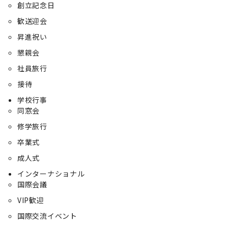
創立記念日
歓送迎会
昇進祝い
懇親会
社員旅行
接待
学校行事
同窓会
修学旅行
卒業式
成人式
インターナショナル
国際会議
VIP歓迎
国際交流イベント