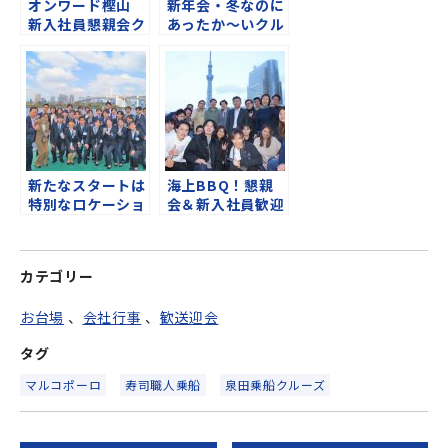
オンワード樫山
新年会・冬なのに
新入社員懇親会ク
あったか～いクル
ルーズ♪
ージング＠東京湾
新たなスタートは
海上BBQ！懇親
特別なロケーショ
会＆新入社員歓迎
ンでお祝い！青空
会クルーズ！！
の下の船上入社式
カテゴリー
お台場
、
会社行事
、
歓送迎会
タグ
マルコポーロ
寿司職人乗船
泉田乗船クルーズ