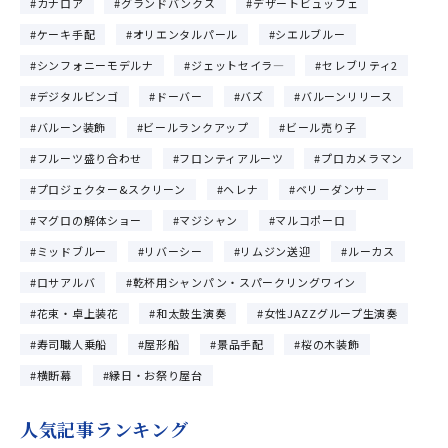
カナロア
グランドバンクス
デザートビュッフェ
ケーキ手配
オリエンタルパール
シエルブルー
シンフォニーモデルナ
ジェットセイラ―
セレブリティ2
デジタルビンゴ
ドーバー
バズ
バルーンリリース
バルーン装飾
ビールランクアップ
ビール売り子
フルーツ盛り合わせ
フロンティアルーツ
プロカメラマン
プロジェクター&スクリーン
ヘレナ
ベリーダンサー
マグロの解体ショー
マジシャン
マルコポーロ
ミッドブルー
リバーシー
リムジン送迎
ルーカス
ロサアルバ
乾杯用シャンパン・スパークリングワイン
花束・卓上装花
和太鼓生演奏
女性JAZZグループ生演奏
寿司職人乗船
屋形船
景品手配
桜の木装飾
横断幕
縁日・お祭り屋台
人気記事ランキング