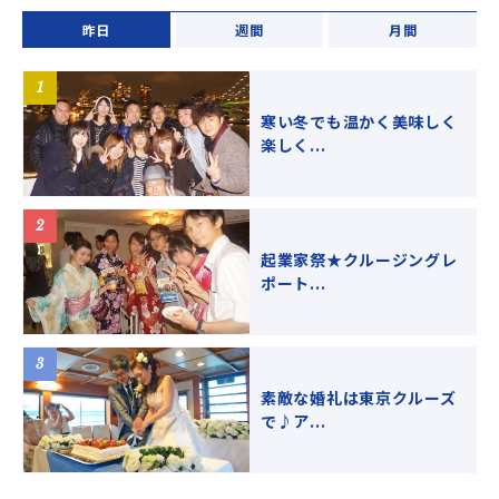
昨日
週間
月間
寒い冬でも温かく美味しく
楽しく...
起業家祭★クルージングレ
ポート...
素敵な婚礼は東京クルーズ
で♪ア...