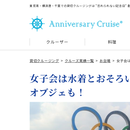
東京湾・横浜港・千葉での貸切クルージングは ”忘れられない記念日”
クルーザー
料理
貸切クルージング
クルーズ実績一覧
お台場
女子会
女子会は水着とおそろ
オブジェも！