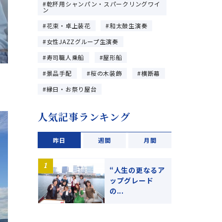
乾杯用シャンパン・スパークリングワイ
ン
花束・卓上装花
和太鼓生演奏
女性JAZZグループ生演奏
寿司職人乗船
屋形船
景品手配
桜の木装飾
横断幕
縁日・お祭り屋台
人気記事ランキング
昨日
週間
月間
“人生の更なるア
ップグレード
の...