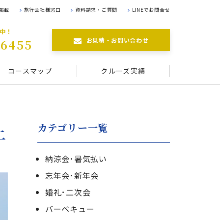
掲載
旅行会社様窓口
資料請求・ご質問
LINEでお問合せ
航中！
お見積・お問い合わせ
-6455
コースマップ
クルーズ実績
カテゴリー一覧
上
納涼会･暑気払い
忘年会･新年会
婚礼･二次会
バーベキュー