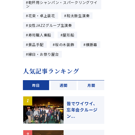
乾杯用シャンパン・スパークリングワイ
ン
花束・卓上装花
和太鼓生演奏
女性JAZZグループ生演奏
寿司職人乗船
屋形船
景品手配
桜の木装飾
横断幕
縁日・お祭り屋台
人気記事ランキング
昨日
週間
月間
皆でワイワイ、
忘年会クルージ
ン...