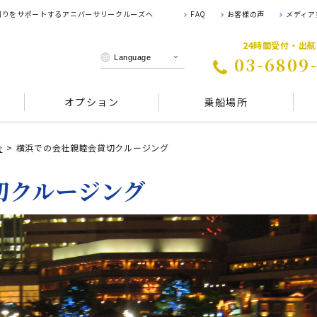
 創りをサポートするアニバーサリークルーズへ
FAQ
お客様の声
メディア
24時間受付・出
03-6809
オプション
乗船場所
会
横浜での会社親睦会貸切クルージング
切クルージング