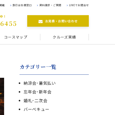
掲載
旅行会社様窓口
資料請求・ご質問
LINEでお問合せ
航中！
お見積・お問い合わせ
-6455
コースマップ
クルーズ実績
カテゴリー一覧
納涼会･暑気払い
忘年会･新年会
婚礼･二次会
バーベキュー