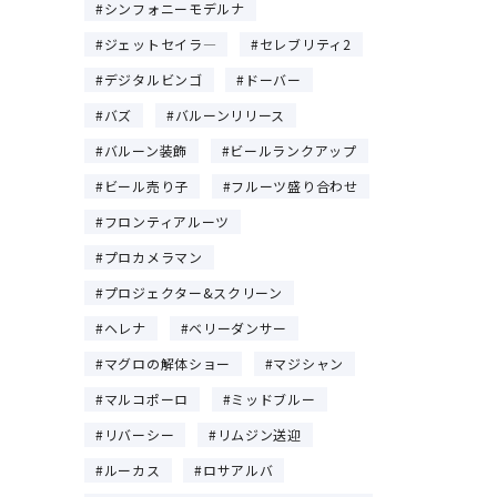
シンフォニーモデルナ
ジェットセイラ―
セレブリティ2
デジタルビンゴ
ドーバー
バズ
バルーンリリース
バルーン装飾
ビールランクアップ
ビール売り子
フルーツ盛り合わせ
フロンティアルーツ
プロカメラマン
プロジェクター&スクリーン
ヘレナ
ベリーダンサー
マグロの解体ショー
マジシャン
マルコポーロ
ミッドブルー
リバーシー
リムジン送迎
ルーカス
ロサアルバ