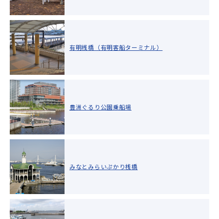
有明桟橋（有明客船ターミナル）
豊洲ぐるり公園乗船場
みなとみらいぷかり桟橋