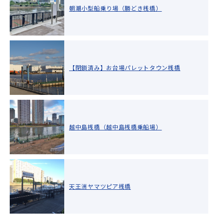
朝潮小型船乗り場（勝どき桟橋）
【閉鎖済み】お台場パレットタウン桟橋
越中島桟橋（越中島桟橋乗船場）
天王洲ヤマツピア桟橋