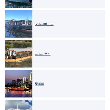
マルコポーロ
ユメミヅキ
屋形船