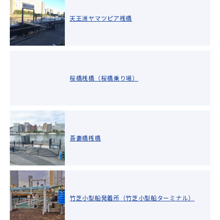
天王洲ヤマツピア桟橋
桜橋桟橋（桜橋乗り場）
吾妻橋桟橋
竹芝小型船発着所（竹芝小型船ターミナル）