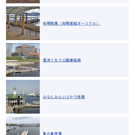
有明桟橋（有明客船ターミナル）
豊洲ぐるり公園乗船場
みなとみらいぷかり桟橋
象の鼻桟橋