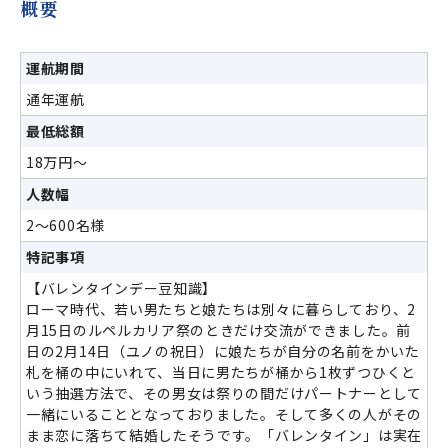
概要
運航期間
通年運航
最低総額
18万円～
人数幅
2～600名様
特記事項
【バレンタインデー豆知識】
ローマ時代、若い男たちと娘たちは別々に暮らしており、2
月15日のルペルカリア祭のときだけ交流ができました。前
日の2月14日（ユノの祝日）に娘たちが自分の名前をかいた
札を桶の中にいれて、当日に男たちが桶から1枚ずつひくと
いう抽選方法で、その男女は祭りの間だけパートナーとして
一緒にいることとなっておりました。そして多くの人がその
まま恋に落ちて結婚したそうです。「バレンタイン」は実在