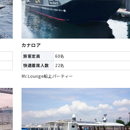
カナロア
旅客定員
60名
快適着席人数
22名
Mr.Lounge船上パーティー