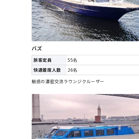
バズ
旅客定員
55名
快適着席人数
26名
魅惑の濃密交流ラウンジクルーザー