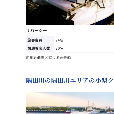
リバーシー
旅客定員
24名
快適着席人数
20名
河川を颯爽と駆ける未来船
隅田川の隅田川エリアの小型ク