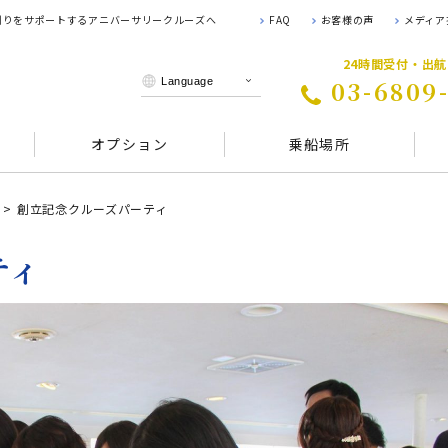
 創りをサポートするアニバーサリークルーズへ
FAQ
お客様の声
メディア
24時間受付・出
03-6809
オプション
乗船場所
創立記念クルーズパーティ
ティ