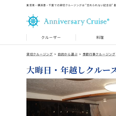
東京湾・横浜港・千葉での貸切クルージングは ”忘れられない記念日”
クルーザー
料理
貸切クルージング
目的から選ぶ
季節行事クルージング
大晦日・年越しクルー