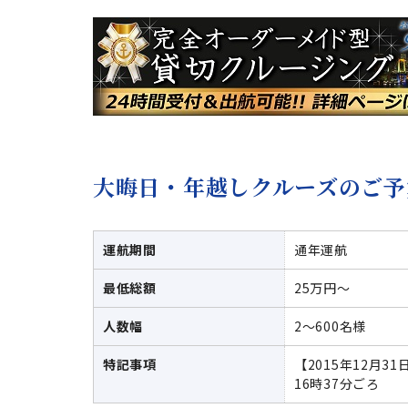
大晦日・年越しクルーズのご予
運航期間
通年運航
最低総額
25万円～
人数幅
2～600名様
特記事項
【2015年12月3
16時37分ごろ