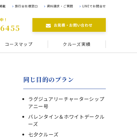
掲載
旅行会社様窓口
資料請求・ご質問
LINEでお問合せ
航中！
お見積・お問い合わせ
-6455
コースマップ
クルーズ実績
同じ目的のプラン
ラグジュアリーチャーターシップ
アニー号
バレンタイン＆ホワイトデークル
ーズ
七夕クルーズ