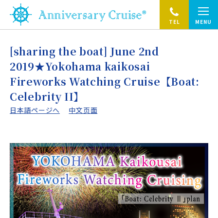
TEL
MENU
[sharing the boat] June 2nd
2019★Yokohama kaikosai
Fireworks Watching Cruise【Boat:
Celebrity II】
日本語ページへ
中文页面