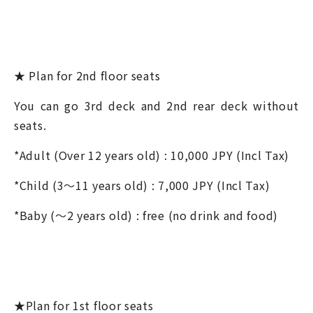
★ Plan for 2
nd
floor seats
You can go 3
rd
deck and 2
nd
rear deck without
seats.
*Adult (Over 12 years old) : 10,000 JPY (Incl Tax)
*Child (3～11 years old) : 7,000 JPY (Incl Tax)
*Baby (～2 years old) : free (no drink and food)
★Plan for 1
st
floor seats