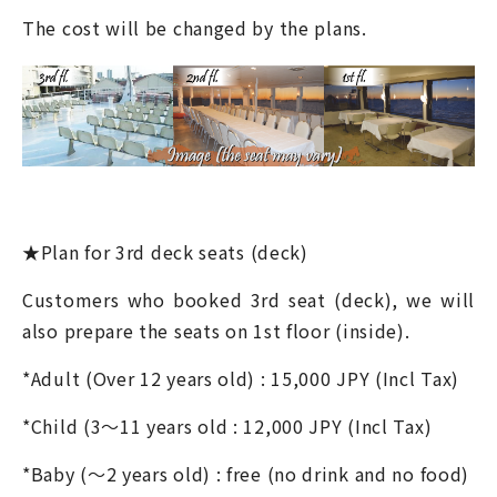
The cost will be changed by the plans.
★Plan for 3
rd
deck seats (deck)
Customers who booked 3
rd
seat (deck), we will
also prepare the seats on 1
st
floor (inside).
*Adult (Over 12 years old) : 15,000 JPY (Incl Tax)
*Child (3～11 years old : 12,000 JPY (Incl Tax)
*Baby (～2 years old) : free (no drink and no food)