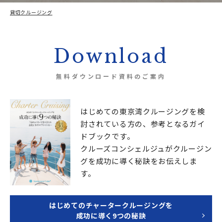
貸切クルージング
[sharing the boat] June 2nd 2019★Yokohama kaikosai Fireworks Watching Cr
Download
無料ダウンロード資料のご案内
はじめての東京湾クルージングを検
討されている方の、
参考となるガイ
ドブックです。
クルーズコンシェルジュが
クルージン
グを成功に導く秘訣をお伝えしま
す。
はじめてのチャータークルージングを
成功に導く9つの秘訣